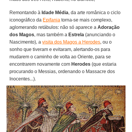
Remontando à
Idade Média
, da arte românica o ciclo
iconográfico da
Epifania
torna-se mais complexo,
aglomerando retábulos: não só aparece a
Adoração
dos Magos
, mas também a
Estrela
(anunciando o
Nascimento), a
visita dos Magos a Herodes
, ou o
sonho que tiveram e evitaram, alertando-os para
mudarem o caminho de volta ao Oriente, para se
encontrarem novamente com
Herodes
(que estaria
procurando o Messias, ordenando o Massacre dos
Inocentes...).