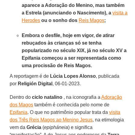
aparece a Adoração do Menino, mas também
a Estrela (anunciando o Nascimento), a
visita a
Herodes
ou o sonho dos
Reis Magos
;
Embora o desfile, hoje em vigor, de atirar
rebuçados às crianças só se tenha
popularizado no século XIX, já no século XV a
Epifania começou a ser representada como
uma procissão de Reis Magos.
A reportagem é de
Lúcia Lopes Alonso
, publicada
por
Religión Digital
, 06-01-2023.
Dentro do
ciclo natalino
, na iconografia a
Adoração
dos Magos
também é conhecida pelo nome de
Epifania
. O que no patrimônio popular trata da
visita
dos Três Reis Magos ao Menino Jesus
, na etimologia
vem da
Grécia
(
epipháneia
) e significa
“manifestação”. A de Jesus aos poderosos da
Terra
,