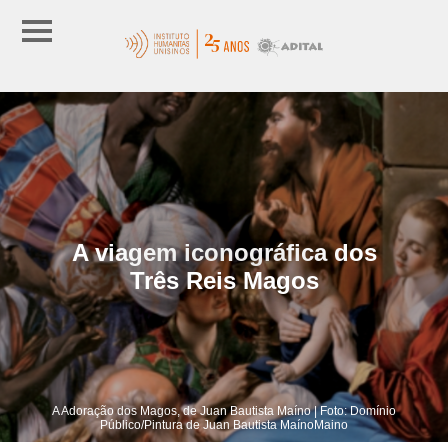
A viagem iconográfica dos
Três Reis Magos
A Adoração dos Magos, de Juan Bautista Maíno | Foto: Domínio
Público/Pintura de Juan Bautista MaínoMaino