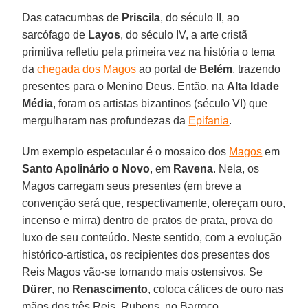
Das catacumbas de
Priscila
, do século II, ao
sarcófago de
Layos
, do século IV, a arte cristã
primitiva refletiu pela primeira vez na história o tema
da
chegada dos Magos
ao portal de
Belém
, trazendo
presentes para o Menino Deus. Então, na
Alta Idade
Média
, foram os artistas bizantinos (século VI) que
mergulharam nas profundezas da
Epifania
.
Um exemplo espetacular é o mosaico dos
Magos
em
Santo Apolinário
o
Novo
, em
Ravena
. Nela, os
Magos carregam seus presentes (em breve a
convenção será que, respectivamente, ofereçam ouro,
incenso e mirra) dentro de pratos de prata, prova do
luxo de seu conteúdo. Neste sentido, com a evolução
histórico-artística, os recipientes dos presentes dos
Reis Magos vão-se tornando mais ostensivos. Se
Dürer
, no
Renascimento
, coloca cálices de ouro nas
mãos dos três Reis, Rubens, no Barroco,