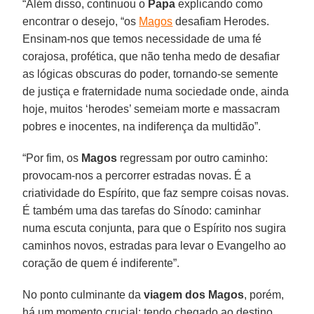
“Além disso, continuou o
Papa
explicando como
encontrar o desejo, “os
Magos
desafiam Herodes.
Ensinam-nos que temos necessidade de uma fé
corajosa, profética, que não tenha medo de desafiar
as lógicas obscuras do poder, tornando-se semente
de justiça e fraternidade numa sociedade onde, ainda
hoje, muitos ‘herodes’ semeiam morte e massacram
pobres e inocentes, na indiferença da multidão”.
“Por fim, os
Magos
regressam por outro caminho:
provocam-nos a percorrer estradas novas. É a
criatividade do Espírito, que faz sempre coisas novas.
É também uma das tarefas do Sínodo: caminhar
numa escuta conjunta, para que o Espírito nos sugira
caminhos novos, estradas para levar o Evangelho ao
coração de quem é indiferente”.
No ponto culminante da
viagem dos Magos
, porém,
há um momento crucial: tendo chegado ao destino,