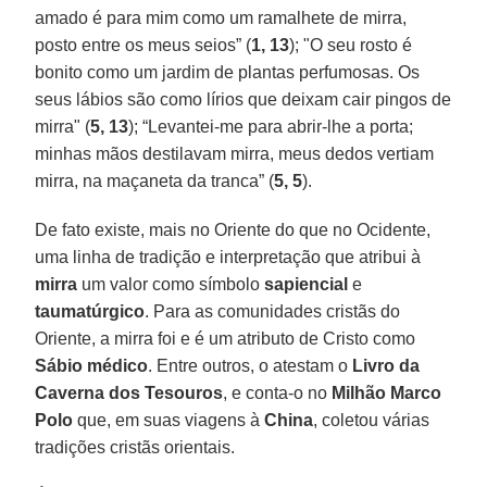
amado é para mim como um ramalhete de mirra,
posto entre os meus seios” (
1, 13
); "O seu rosto é
bonito como um jardim de plantas perfumosas. Os
seus lábios são como lírios que deixam cair pingos de
mirra" (
5, 13
); “Levantei-me para abrir-lhe a porta;
minhas mãos destilavam mirra, meus dedos vertiam
mirra, na maçaneta da tranca” (
5, 5
).
De fato existe, mais no Oriente do que no Ocidente,
uma linha de tradição e interpretação que atribui à
mirra
um valor como símbolo
sapiencial
e
taumatúrgico
. Para as comunidades cristãs do
Oriente, a mirra foi e é um atributo de Cristo como
Sábio médico
. Entre outros, o atestam o
Livro da
Caverna dos Tesouros
, e conta-o no
Milhão Marco
Polo
que, em suas viagens à
China
, coletou várias
tradições cristãs orientais.