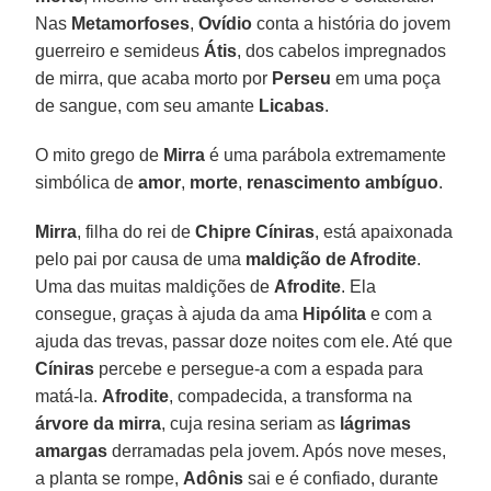
Nas
Metamorfoses
,
Ovídio
conta a história do jovem
guerreiro e semideus
Átis
, dos cabelos impregnados
de mirra, que acaba morto por
Perseu
em uma poça
de sangue, com seu amante
Licabas
.
O mito grego de
Mirra
é uma parábola extremamente
simbólica de
amor
,
morte
,
renascimento ambíguo
.
Mirra
, filha do rei de
Chipre
Cíniras
, está apaixonada
pelo pai por causa de uma
maldição de Afrodite
.
Uma das muitas maldições de
Afrodite
. Ela
consegue, graças à ajuda da ama
Hipólita
e com a
ajuda das trevas, passar doze noites com ele. Até que
Cíniras
percebe e persegue-a com a espada para
matá-la.
Afrodite
, compadecida, a transforma na
árvore da mirra
, cuja resina seriam as
lágrimas
amargas
derramadas pela jovem. Após nove meses,
a planta se rompe,
Adônis
sai e é confiado, durante