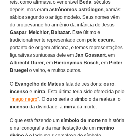
reis, como afirmava o venerável
Beda
, séculos
depois, mas eram
astrônomos-astrólogos
, xamãs:
sábios segundo o antigo modelo. Seus nomes vêm
do protoevangelho armênio da infância de Jesus:
Gaspar
,
Melchior
,
Baltazar
. Este último é
tradicionalmente representado com
pele escura
,
portanto de origem africana, e temos representações
figurativas suntuosas dele em
Jan Gossaert
, em
Albrecht Dürer
, em
Hieronymus Bosch
, em
Pieter
Bruegel
o velho, e muitos outros.
O
Evangelho de Mateus
fala de três dons:
ouro
,
incenso
e
mirra
. Esta última teria sido oferecida pelo
"
mago negro
". O
ouro
seria o símbolo da realeza, o
incenso
da divindade, a
mirra
da morte.
O que está fazendo um
símbolo de morte
na história
e na iconografia da manifestação de um
menino
divino
é o lado mais complexo do símbolo.