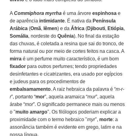
A
Commiphora myrrha
é uma árvore
espinhosa
e
de aparência
intimidante
. É nativa da
Península
Arábica
(
Omã
,
Iêmen
) e da
África
(
Djibouti
,
Etiópia
,
Somália
, nordeste do
Quênia
). No final da estação
das chuvas, é coletada a resina que sai do tronco, de
forma natural ou por meio de cortes feitos na casca. A
mirra
é um perfume muito característico, é um bom
fixador
para outros perfumes; tendo propriedades
desinfetantes e cicatrizantes, era usado por egípcios
e judeus para os procedimentos de
embalsamamento
. A raiz hebraica da palavra é “
m-r-
r
”, portanto “
mor
”, aquela aramaica “
mur
”, aquela
árabe “
mor
”. O significado permanece mais ou menos
o "
muito amargo
". Os filólogos poderiam explicar a
proximidade com o termo hebraico "
myr
",
morte
: a
assonância também é evidente em grego, latim e na
nossa língua.