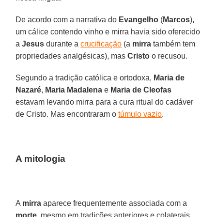
De acordo com a narrativa do
Evangelho
(
Marcos
),
um cálice contendo vinho e mirra havia sido oferecido
a
Jesus
durante a
crucificação
(a
mirra
também tem
propriedades analgésicas), mas
Cristo
o recusou.
Segundo a tradição católica e ortodoxa,
Maria de
Nazaré
,
Maria Madalena
e
Maria de Cleofas
estavam levando mirra para a cura ritual do cadáver
de Cristo. Mas encontraram o
túmulo vazio
.
A mitologia
A
mirra
aparece frequentemente associada com a
morte
, mesmo em tradições anteriores e colaterais.