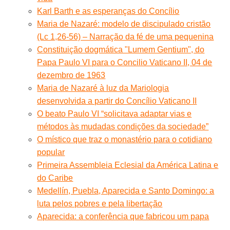
Karl Barth e as esperanças do Concílio
Maria de Nazaré: modelo de discipulado cristão
(Lc 1,26-56) – Narração da fé de uma pequenina
Constituição dogmática "Lumem Gentium", do
Papa Paulo VI para o Concilio Vaticano II, 04 de
dezembro de 1963
Maria de Nazaré à luz da Mariologia
desenvolvida a partir do Concílio Vaticano II
O beato Paulo VI “solicitava adaptar vias e
métodos às mudadas condições da sociedade”
O místico que traz o monastério para o cotidiano
popular
Primeira Assembleia Eclesial da América Latina e
do Caribe
Medellín, Puebla, Aparecida e Santo Domingo: a
luta pelos pobres e pela libertação
Aparecida: a conferência que fabricou um papa