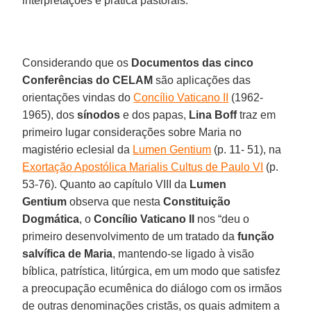
interpretações e prática pastorais.
Considerando que os
Documentos das cinco
Conferências do CELAM
são aplicações das
orientações vindas do
Concílio Vaticano II
(1962-
1965), dos
sínodos
e dos papas,
Lina Boff
traz em
primeiro lugar considerações sobre Maria no
magistério eclesial da
Lumen Gentium
(p. 11- 51), na
Exortação Apostólica Marialis Cultus de Paulo VI
(p.
53-76). Quanto ao capítulo VIII da
Lumen
Gentium
observa que nesta
Constituição
Dogmática
, o
Concílio Vaticano II
nos “deu o
primeiro desenvolvimento de um tratado da
função
salvífica de Maria
, mantendo-se ligado à visão
bíblica, patrística, litúrgica, em um modo que satisfez
a preocupação ecumênica do diálogo com os irmãos
de outras denominações cristãs, os quais admitem a