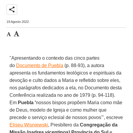
share
19 Agosto 2022
"Apresentando o contexto das cinco partes
do
Documento de Puebla
(p. 88-93), a autora
apresenta os fundamentos teológicos e espirituais da
devoção e culto dados a Maria e refletido sobre eles,
nos parágrafos dedicados a ela, no Documento desta
Conferência realizada no ano de 1979 (p. 94-118).
Em
Puebla '
nossos bispos propõem Maria como mãe
de Deus, modelo de Igreja e como mulher que
precede o serviço eclesial de nossos povos'", escreve
Eliseu Wisniewski
, Presbítero da
Congregação da
Missão (padres vicentinos) Província do Sul
e