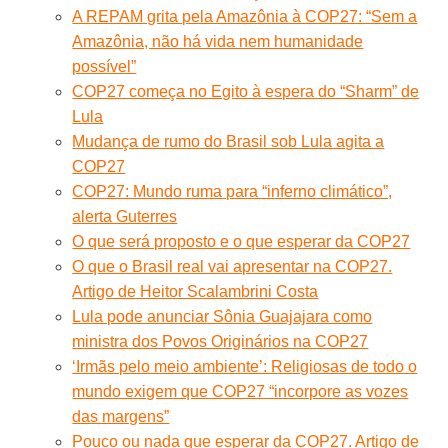
A REPAM grita pela Amazônia à COP27: “Sem a
Amazônia, não há vida nem humanidade
possível”
COP27 começa no Egito à espera do “Sharm” de
Lula
Mudança de rumo do Brasil sob Lula agita a
COP27
COP27: Mundo ruma para “inferno climático”,
alerta Guterres
O que será proposto e o que esperar da COP27
O que o Brasil real vai apresentar na COP27.
Artigo de Heitor Scalambrini Costa
Lula pode anunciar Sônia Guajajara como
ministra dos Povos Originários na COP27
‘Irmãs pelo meio ambiente’: Religiosas de todo o
mundo exigem que COP27 “incorpore as vozes
das margens”
Pouco ou nada que esperar da COP27. Artigo de