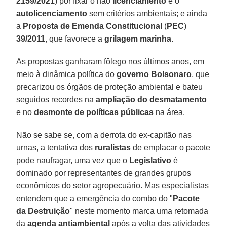
2159/2021
) por fixar o não
licenciamento
e o
autolicenciamento
sem critérios ambientais; e ainda
a
Proposta de Emenda Constitucional
(
PEC
)
39/2011
, que favorece a
grilagem marinha
.
As propostas ganharam fôlego nos últimos anos, em
meio à dinâmica política do
governo Bolsonaro
, que
precarizou os órgãos de proteção ambiental e bateu
seguidos recordes na
ampliação do desmatamento
e no
desmonte de políticas públicas
na área.
Não se sabe se, com a derrota do ex-capitão nas
urnas, a tentativa dos
ruralistas
de emplacar o pacote
pode naufragar, uma vez que o
Legislativo
é
dominado por representantes de grandes grupos
econômicos do setor agropecuário. Mas especialistas
entendem que a emergência do combo do "
Pacote
da Destruição
" neste momento marca uma retomada
da
agenda antiambiental
após a volta das atividades