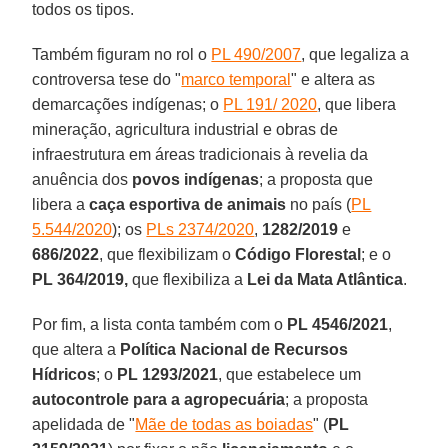
todos os tipos.
Também figuram no rol o
PL 490/2007
, que legaliza a
controversa tese do "
marco temporal
" e altera as
demarcações indígenas; o
PL 191/ 2020
, que libera
mineração, agricultura industrial e obras de
infraestrutura em áreas tradicionais à revelia da
anuência dos
povos indígenas
; a proposta que
libera a
caça esportiva de animais
no país (
PL
5.544/2020
); os
PLs 2374/2020
,
1282/2019
e
686/2022
, que flexibilizam o
Código Florestal
; e o
PL 364/2019,
que flexibiliza a
Lei da Mata Atlântica
.
Por fim, a lista conta também com o
PL 4546/2021
,
que altera a
Política Nacional de Recursos
Hídricos
; o
PL 1293/2021
, que estabelece um
autocontrole para a agropecuária
; a proposta
apelidada de "
Mãe de todas as boiadas
" (
PL