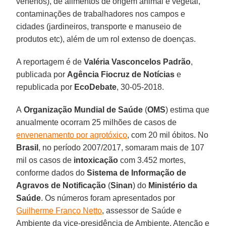
venenos), de alimentos de origem animal e vegetal,
contaminações de trabalhadores nos campos e
cidades (jardineiros, transporte e manuseio de
produtos etc), além de um rol extenso de doenças.
A reportagem é de
Valéria Vasconcelos Padrão
,
publicada por
Agência Fiocruz de Notícias
e
republicada por
EcoDebate
, 30-05-2018.
A
Organização Mundial de Saúde
(
OMS
) estima que
anualmente ocorram 25 milhões de casos de
envenenamento por agrotóxico
, com 20 mil óbitos. No
Brasil
, no período 2007/2017, somaram mais de 107
mil os casos de
intoxicação
com 3.452 mortes,
conforme dados do
Sistema de Informação de
Agravos de Notificação
(
Sinan
) do
Ministério da
Saúde
. Os números foram apresentados por
Guilherme Franco Netto
, assessor de Saúde e
Ambiente da vice-presidência de Ambiente, Atenção e