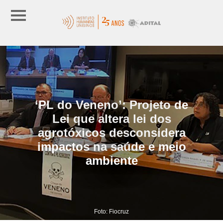
‘PL do Veneno’: Projeto de
Lei que altera lei dos
agrotóxicos desconsidera
impactos na saúde e meio
ambiente
Foto: Fiocruz