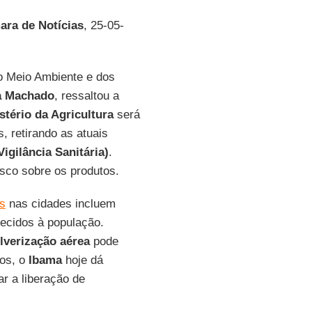
ra de Notícias
, 25-05-
do Meio Ambiente e dos
a Machado
, ressaltou a
stério da Agricultura
será
, retirando as atuais
igilância Sanitária)
.
sco sobre os produtos.
os
nas cidades incluem
recidos à população.
lverização aérea
pode
tos, o
Ibama
hoje dá
r a liberação de