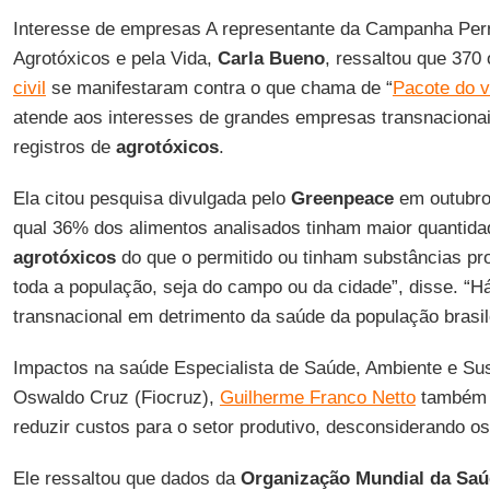
Interesse de empresas A representante da Campanha Per
Agrotóxicos e pela Vida,
Carla Bueno
, ressaltou que 370
civil
se manifestaram contra o que chama de “
Pacote do 
atende aos interesses de grandes empresas transnacionais
registros de
agrotóxicos
.
Ela citou pesquisa divulgada pelo
Greenpeace
em outubro
qual 36% dos alimentos analisados tinham maior quantid
agrotóxicos
do que o permitido ou tinham substâncias pr
toda a população, seja do campo ou da cidade”, disse. “H
transnacional em detrimento da saúde da população brasile
Impactos na saúde Especialista de Saúde, Ambiente e Su
Oswaldo Cruz (Fiocruz),
Guilherme Franco Netto
também a
reduzir custos para o setor produtivo, desconsiderando o
Ele ressaltou que dados da
Organização Mundial da Sa