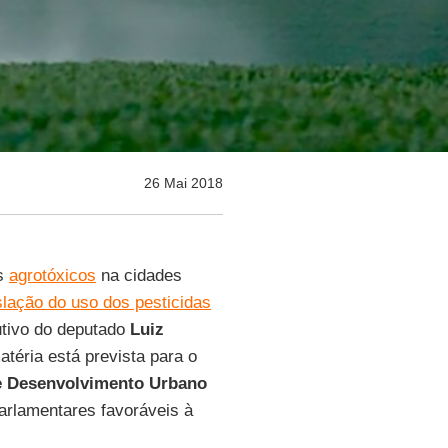
26 Mai 2018
os
agrotóxicos
na cidades
slação do uso dos pesticidas
utivo do deputado
Luiz
téria está prevista para o
 Desenvolvimento Urbano
parlamentares favoráveis à