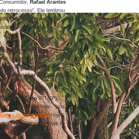
o Consumidor,
Rafael Arantes
o retrocesso”. Ele lembrou
sicionamento contrário à
 estados concedem para os
vo de Agrotóxico, o
ou que o Brasil é o
gresso deve aprovar uma
o
Projeto de Lei 6670/16
). “É
E) e
Nilto Tatto
(PT-SP).
ocorrem no
Brasil
hoje. “Nós
dústria de agrotóxicos
hoje”,
ltura brasileira, que hoje é
iar, responsável pela