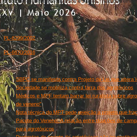
produção de alimentos diversos e sadios. “Não queremos 
disse.
Íntegra da proposta:
PL-6299/2002
PL-6670/2016
Leia mais
SBPC se manifesta contra Projeto de Lei que altera l
Sociedade se mobiliza contra farra dos agrotóxicos
Médicos e MPF tentam barrar lei ruralista sobre agr
de veneno"
Nota técnica do MPT pede rejeição a projeto que fragi
Pacote do Veneno. A relação entre doações de camp
para agrotóxicos