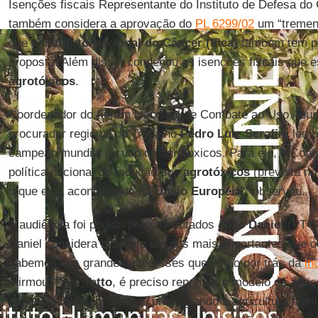
Isenções fiscais Representante do Instituto de Defesa d
também considera a aprovação do
PL 6299/02
um “tremend
que o
Instituto Nacional do Câncer (Inca)
também tem po
proposta. Além disso, condenou as isenções fiscais que
agrotóxicos
.
Coordenador do Fórum Nacional de Combate ao Uso Abusi
procurador regional do Trabalho
Pedro Luiz Serafim
lembr
campeão mundial no uso de agrotóxicos. Para ele, o Con
política nacional de redução dos
agrotóxicos
(prevista n
o que está acontecendo na
União Europeia
”, observou.
A audiência foi pedida pelos deputados
João Daniel
(PT-S
Daniel considera o debate um dos mais importantes que 
sabemos dos grandes interesses que estão por trás da
in
afirmou. Para
Tatto
, é preciso repensar o modelo da agricu
dependente de agrotóxico, privilegiando a agricultura famil