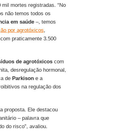
mil mortes registradas. “No
ós não temos todos os
ância em saúde
–, temos
ção por agrotóxicos
,
 com praticamente 3.500
síduos de agrotóxicos
com
nita, desregulação hormonal,
ça de
Parkison
e a
roibitivos na regulação dos
na proposta. Ele destacou
nitário – palavra que
o do risco”, avaliou.