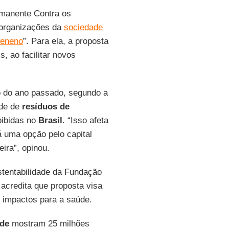
manente Contra os
 organizações da
sociedade
veneno
”. Para ela, a proposta
, ao facilitar novos
 do ano passado, segundo a
ade de
resíduos de
oibidas no
Brasil
. “Isso afeta
á uma opção pelo capital
ira”, opinou.
stentabilidade da Fundação
credita que proposta visa
s impactos para a saúde.
úde
mostram 25 milhões