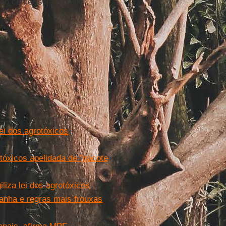
só comer soja e milho”,
ei dos agrotóxicos
otóxicos apelidada de "pacote
liza lei dos agrotóxicos
anha e regras mais frouxas