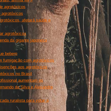
ionais, afirma MPF
 de agrotóxicos
e agrotóxicos
agrotóxicos, afetará saúde e
ar agrotóxicos
enda da gigante japonesa
que bebem
em fumigação com agrotóxicos
 isenções aos agrotóxicos
tóxicos no Brasil
profissional aumentam os
ernando da Silva e Alexandre
ada ruralista para votar a