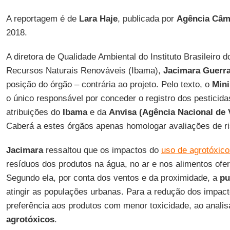
A reportagem é de
Lara Haje
, publicada por
Agência Câma
2018.
A diretora de Qualidade Ambiental do Instituto Brasileiro 
Recursos Naturais Renováveis (Ibama),
Jacimara Guerr
posição do órgão – contrária ao projeto. Pelo texto, o
Mini
o único responsável por conceder o registro dos pesticidas
atribuições do
Ibama
e da
Anvisa (Agência Nacional de V
Caberá a estes órgãos apenas homologar avaliações de ri
Jacimara
ressaltou que os impactos do
uso de agrotóxic
resíduos dos produtos na água, no ar e nos alimentos ofe
Segundo ela, por conta dos ventos e da proximidade, a
pu
atingir as populações urbanas. Para a redução dos impac
preferência aos produtos com menor toxicidade, ao analisa
agrotóxicos
.