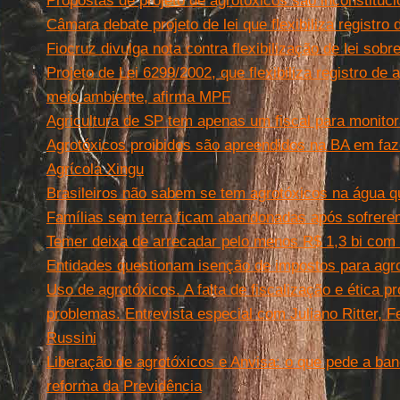
Propostas de projeto de agrotóxicos são inconstituc
Câmara debate projeto de lei que flexibiliza registro
Fiocruz divulga nota contra flexibilização de lei sobr
Projeto de Lei 6299/2002, que flexibiliza registro de 
meio ambiente, afirma MPF
Agricultura de SP tem apenas um fiscal para monitor
Agrotóxicos proibidos são apreendidos na BA em faz
Agrícola Xingu
Brasileiros não sabem se tem agrotóxicos na água 
Famílias sem terra ficam abandonadas após sofrer
Temer deixa de arrecadar pelo menos R$ 1,3 bi com
Entidades questionam isenção de impostos para agro
Uso de agrotóxicos. A falta de fiscalização e ética 
problemas. Entrevista especial com Juliano Ritter, F
Russini
Liberação de agrotóxicos e Anvisa: o que pede a banc
reforma da Previdência