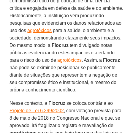
compromisso ético de produção de uma ciência
crítica e engajada em defesa da saúde e do ambiente.
Historicamente, a instituição vem produzindo
pesquisas que evidenciam os danos relacionados ao
uso dos
agrotóxicos
para a saúde, o ambiente e a
sociedade, demonstrando claramente seus impactos.
Do mesmo modo, a
Fiocruz
tem divulgado notas
públicas evidenciando estes impactos e alertando
para o risco do uso de
agrotóxicos
. Assim, a
Fiocruz
não pode se eximir de posicionar-se publicamente
diante de situações que representem a negação de
seu compromisso ético e institucional, e mesmo do
própria conhecimento científico.
Nesse contexto, a
Fiocruz
se coloca contrária ao
Projeto de Lei 6.299/2002
, com votação prevista para
8 de maio de 2018 no Congresso Nacional e que, se
aprovado, irá fragilizar o registro e reavaliação de
agrotóxicos
no país, que hoje tem uma das leis mais