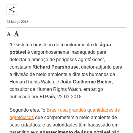
share
23 Março 2018
“O sistema brasileiro de monitoramento de
água
potável
é vergonhosamente inadequado para
detectar a ameaça de perigosos agrotóxicos”,
constatam
Richard Pearshouse
, diretor-adjunto para
a divisão de meio ambiente e direitos humanos da
Human Rights Watch, e
João Guilherme Bieber
,
consultor da Human Rights Watch, em artigo
publicado por
El País
, 22-03-2018.
Segundo eles, “o
Brasil usa grandes quantidades de
agrotóxicos
que comprometem o meio ambiente de
seus cidadãos, e as autoridades têm fracassado em
garantir que o
abastecimento de água potável
não