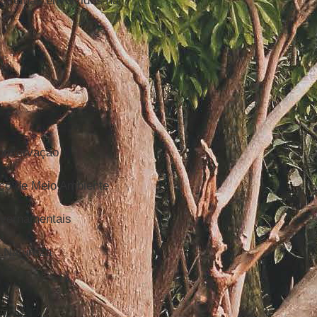
os temas envolvidos na
Conservação
co de Meio Ambiente
overnamentais
 Natureza