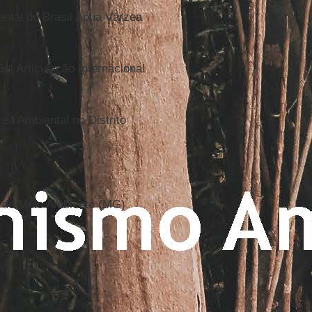
ntal do Brasil Apua Várzea
l Articulação Internacional
a Ambiental no Distrito
 do Meio Ambiente (MG)