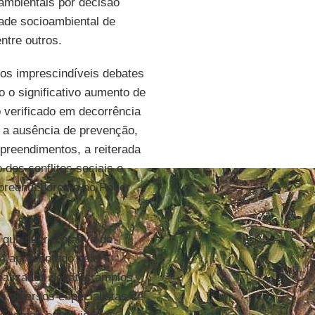
ambientais por decisão
dade socioambiental de
entre outros.
 os imprescindíveis debates
 o significativo aumento de
 verificado em decorrência
 a ausência de prevenção,
reendimentos, a reiterada
 dos conflitos sociais e
mpreendedores e ao Poder
qualquer tentativa de
04
apresentado pelo
ealizados debates amplos,
s diversos especialistas de