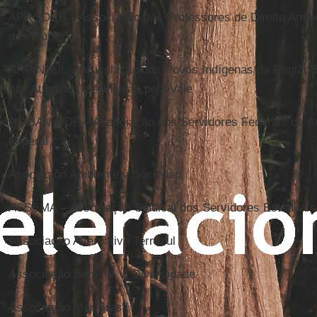
APRODAB – Associação dos Professores de Direito Ambie
das Flores
ARPINSUL – Articulação dos Povos Indígenas da Região Su
dos Atingidos e Atingidas pela Vale
ASIBAMA/DF – Associação dos Servidores Federais da Áre
Federal
Asociación Ambiente y Sociedad
ASSEMA – Associação Sindical dos Servidores Estaduais
Associação Alternativa Terrazul
Associação Bem-Te-Vi Diversidade
Associação Mar Brasil