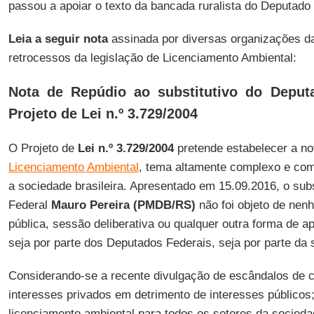
passou a apoiar o texto da bancada ruralista do Deputado
Leia a seguir nota
assinada por diversas organizações da
retrocessos da legislação de Licenciamento Ambiental:
Nota de Repúdio ao substitutivo do Deput
Projeto de Lei n.º 3.729/2004
O Projeto de
Lei n.º 3.729/2004
pretende estabelecer a n
Licenciamento Ambiental
, tema altamente complexo e com
a sociedade brasileira. Apresentado em 15.09.2016, o sub
Federal
Mauro Pereira (PMDB/RS)
não foi objeto de nen
pública, sessão deliberativa ou qualquer outra forma de 
seja por parte dos Deputados Federais, seja por parte da 
Considerando-se a recente divulgação de escândalos de co
interesses privados em detrimento de interesses públicos;
licenciamento ambiental para todos os setores da sociedad