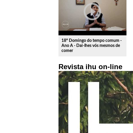
play_circle_outline
18º Domingo do tempo comum -
Ano A - Dai-lhes vós mesmos de
comer
Revista ihu on-line