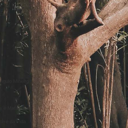
biente
cária
ngulo Mineiro
 e Mata Ciliar
e e da Vida