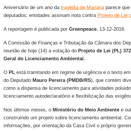
Aniversário de um ano da
tragédia de Mariana
parece que 
deputados; entidades assinam nota contra
Projeto de Lei q
A reportagem é publicada por
Greenpeace
, 13-12-2016.
A Comissão de Finanças e Tributação da Câmara dos Dep
reunião de hoje (14) a votação do
Projeto de Lei (PL) 37
Geral do Licenciamento Ambiental.
O
PL
está tramitando em regime de urgência e o texto em
do Deputado
Mauro Pereira (PMDB/RS
), que contém div
como a dispensa de licenciamento para atividades poluido
licenciamento autodeclaratório e flexibilização das exigên
Nos últimos meses, o
Ministério do Meio Ambiente
e out
construindo um projeto sobre licenciamento ambiental. C
informações, por orientação da Casa Civil o próprio gover