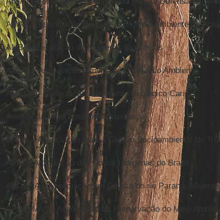
AIDA - Asociación Interamericana para la Defensa del Am
AMAR – Associação de Defesa do Meio Ambiente de Arau
AMB – Articulação de Mulheres Brasileiras
AMDA – Associação Mineira de Defesa do Ambiente
AMECA – Associação Movimento Ecológico Carijós
Amigos da Terra Amazônia Brasileira
ANGA – Associação para a Gestão Socioambiental do Triâ
APIB – Articulação dos Povos Indígenas do Brasil
APOENA – Associação em Defesa do rio Paraná, Afluentes
APREMAVI – Associação de Preservação do Meio Ambient