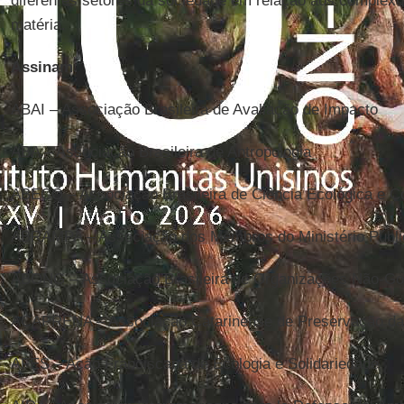
diferentes setores da sociedade em relação aos complex
matéria.
Assinam:
ABAI – Associação Brasileira de Avaliação de Impacto
ABA – Associação Brasileira de Antropologia
ABECO – Associação Brasileira de Ciência Ecológica e 
ABRAMPA – Associação dos Membros do Ministério Públi
ABONG – Associação Brasileira de Organizações Não-G
ACAPRENA – Associação Catarinense de Preservação da
AFES – Ação Franciscana de Ecologia e Solidariedade