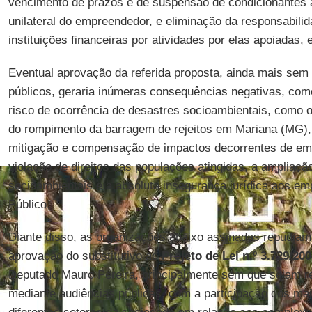
vencimento de prazos e de suspensão de condicionantes 
unilateral do empreendedor, e eliminação da responsabili
instituições financeiras por atividades por elas apoiadas, 
Eventual aprovação da referida proposta, ainda mais sem
públicos, geraria inúmeras consequências negativas, como
risco de ocorrência de desastres socioambientais, como o
do rompimento da barragem de rejeitos em Mariana (MG),
mitigação e compensação de impactos decorrentes de emp
violação de direitos das populações atingidas, a ampliação
socioambientais e a absoluta insegurança jurídica aos e
Público.
Diante disso, as organizações abaixo assinadas repudiam 
aprovação do substitutivo ao
Projeto de Lei n.º 3.729/20
Deputado Mauro Pereira, principalmente sem que sejam r
mediante audiências públicas, com a participação dos mai