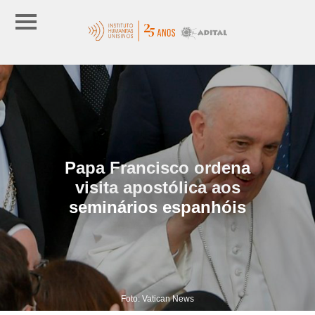
Papa Francisco ordena
visita apostólica aos
seminários espanhóis
Foto: Vatican News