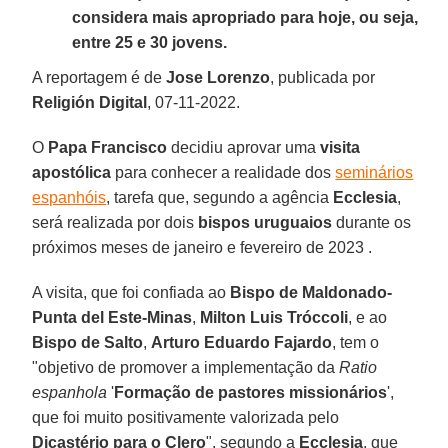
considera mais apropriado para hoje, ou seja,
entre 25 e 30 jovens.
A reportagem é de
Jose Lorenzo
, publicada por
Religión Digital
, 07-11-2022.
O
Papa Francisco
decidiu aprovar uma
visita
apostólica
para conhecer a realidade dos
seminários
espanhóis
, tarefa que, segundo a agência
Ecclesia
,
será realizada por dois
bispos uruguaios
durante os
próximos meses de janeiro e fevereiro de 2023 .
A visita, que foi confiada ao
Bispo de Maldonado-
Punta del Este-Minas
,
Milton Luis Tróccoli
, e ao
Bispo de Salto
,
Arturo Eduardo Fajardo
, tem o
"objetivo de promover a implementação da
Ratio
espanhola
'
Formação de pastores missionários
',
que foi muito positivamente valorizada pelo
Dicastério para o Clero
", segundo a
Ecclesia
, que