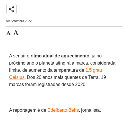
share
09 Setembro 2022
A seguir o
ritmo atual de aquecimento
, já no
próximo ano o planeta atingirá a marca, considerada
limite, de aumento da temperatura de
1,5 grau
Celsius
. Dos 20 anos mais quentes da Terra, 19
marcas foram registradas desde 2020.
A reportagem é de
Edelberto Behs
, jornalista.