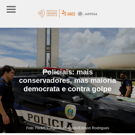
Policiais: mais
conservadores, mas maioria
democrata e contra golpe
Foto: FlickrCC/Agência Senado/Edilson Rodrigues