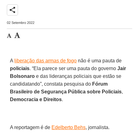
share
02 Setembro 2022
A
liberação das armas de fogo
não é uma pauta de
policiais
. “Ela parece ser uma pauta do governo
Jair
Bolsonaro
e das lideranças policiais que estão se
candidatando”, constata pesquisa do
Fórum
Brasileiro de Segurança Pública sobre Policiais
,
Democracia e Direitos
.
A reportagem é de
Edelberto Behs
, jornalista.