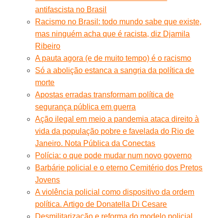
antifascista no Brasil
Racismo no Brasil: todo mundo sabe que existe,
mas ninguém acha que é racista, diz Djamila
Ribeiro
A pauta agora (e de muito tempo) é o racismo
Só a abolição estanca a sangria da política de
morte
Apostas erradas transformam política de
segurança pública em guerra
Ação ilegal em meio a pandemia ataca direito à
vida da população pobre e favelada do Rio de
Janeiro. Nota Pública da Conectas
Polícia: o que pode mudar num novo governo
Barbárie policial e o eterno Cemitério dos Pretos
Jovens
A violência policial como dispositivo da ordem
política. Artigo de Donatella Di Cesare
Desmilitarização e reforma do modelo policial