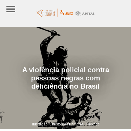
A violência policial contra
pessoas negras com
deficiência no Brasil
Ilustração: Christopher Dombres | Flickr cc