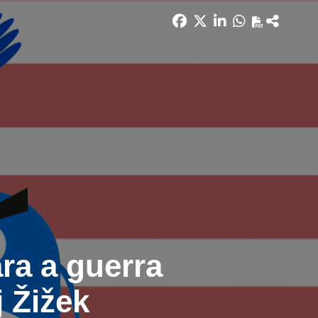
ra a guerra
j Žižek