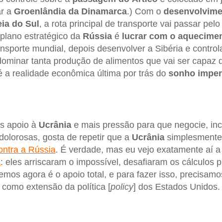
ar a
Groenlândia da Dinamarca
.) Com o
desenvolvime
ia do Sul
, a rota principal de transporte vai passar pel
plano estratégico da
Rússia
é
lucrar com o aquecimen
ransporte mundial, depois desenvolver a Sibéria e control
dominar tanta produção de alimentos que vai ser capaz 
é a realidade econômica última por trás do
sonho imperi
s apoio à
Ucrânia
e mais pressão para que negocie, inc
s dolorosas, gosta de repetir que a
Ucrânia
simplesment
ontra a Rússia
. É verdade, mas eu vejo exatamente aí 
a
: eles arriscaram o impossível, desafiaram os cálculos 
mos agora é o apoio total, e para fazer isso, precisa
 como extensão da política [
policy
] dos Estados Unidos.