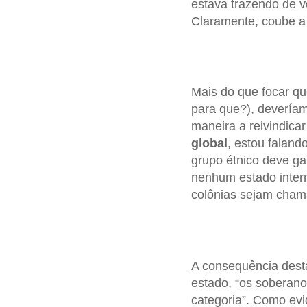
estava trazendo de vo
Claramente, coube a 
Mais do que focar qu
para que?), deveríamo
maneira a reivindica
global
, estou faland
grupo étnico deve ga
nenhum estado inter
colônias sejam cham
A consequência desta
estado, “os soberan
categoria”. Como ev