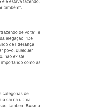
e ele estava fazendo.
çar também”.
trazendo de volta”, e
sa alegação: “De
lando de
liderança
er povo, qualquer
o, não existe
o importando como as
s categorias de
nia
cai na última
meses, também
Bósnia