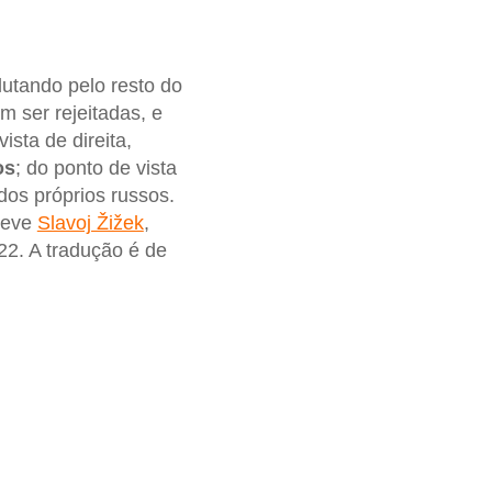
 lutando pelo resto do
m ser rejeitadas, e
ista de direita,
os
; do ponto de vista
 dos próprios russos.
creve
Slavoj Žižek
,
22. A tradução é de