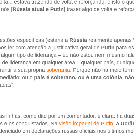
lta... estava trazendo de volta e reforçando, é isto o qu
nós [
Rússia atual e Putin
] trazer algo de volta e refor
estões específicas (estaria a
Rússia
realmente apenas “
s ler com atenção a justificativa geral de
Putin
para es
r algum tipo de liderança – eu não estou nem mesmo fa
o de liderança em qualquer área – qualquer país, qualqu
rantir a sua própria
soberania
. Porque não há meio term
mediário: ou o
país é soberano, ou é uma colônia
, nã
adas”.
s linhas, como dito por um comentador, é clara: há dua
os e os conquistados. Na
visão imperial de Putin
, a
Ucrâ
idenciado em declarações russas oficiais nos últimos 