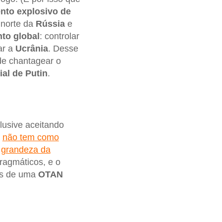
nto explosivo de
o norte da
Rússia
e
to global
: controlar
ar a
Ucrânia
. Desse
de chantagear o
al de Putin
.
lusive aceitando
e
não tem como
a
grandeza da
pragmáticos, e o
mos de uma
OTAN