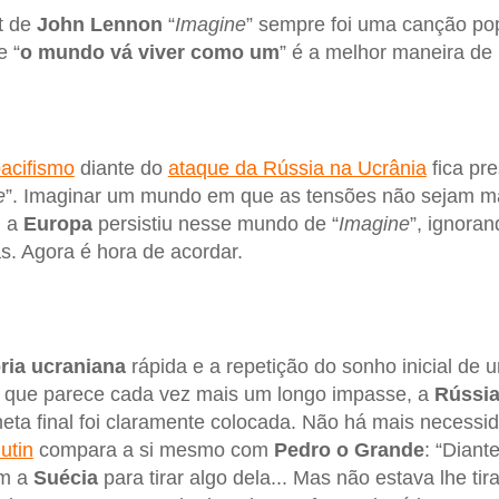
t de
John Lennon
“
Imagine
” sempre foi uma canção pop
e “
o mundo vá viver como um
” é a melhor maneira de i
acifismo
diante do
ataque da Rússia na Ucrânia
fica pr
e
”. Imaginar um mundo em que as tensões não sejam ma
. a
Europa
persistiu nesse mundo de “
Imagine
”, ignoran
as. Agora é hora de acordar.
ória ucraniana
rápida e a repetição do sonho inicial de
 que parece cada vez mais um longo impasse, a
Rússi
ta final foi claramente colocada. Não há mais necessid
utin
compara a si mesmo com
Pedro o Grande
: “Diante
om a
Suécia
para tirar algo dela... Mas não estava lhe ti