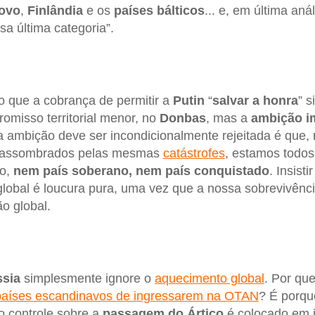
ovo
,
Finlândia
e os
países bálticos
... e, em última aná
a última categoria”.
 que a cobrança de permitir a
Putin
“
salvar a honra
” s
omisso territorial menor, no
Donbas
, mas a
ambição im
a ambição deve ser incondicionalmente rejeitada é que,
 assombrados pelas mesmas
catástrofes
, estamos todos
io,
nem país soberano, nem país conquistado
. Insist
global é loucura pura, uma vez que a nossa sobrevivê
o global.
sia
simplesmente ignore o
aquecimento global
. Por que
países escandinavos de ingressarem na OTAN
? É porqu
o controle sobre a
passagem do Ártico
é colocado em j