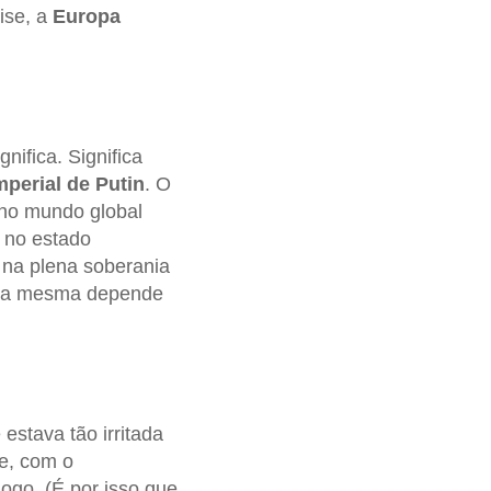
lise, a
Europa
ignifica. Significa
perial de Putin
. O
 no mundo global
 no estado
ir na plena soberania
ncia mesma depende
 estava tão irritada
e, com o
ogo. (É por isso que