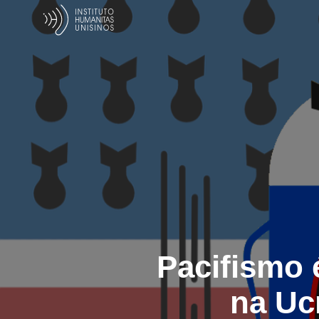
Pacifismo 
na Ucr