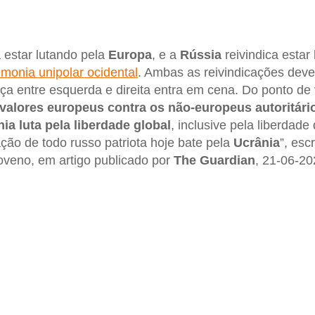
a estar lutando pela
Europa
, e a
Rússia
reivindica estar
monia unipolar ocidental
. Ambas as reivindicações deve
ça entre esquerda e direita entra em cena. Do ponto de v
valores europeus contra os não-europeus autoritári
ia luta pela liberdade global
, inclusive pela liberdade
ação de todo russo patriota hoje bate pela
Ucrânia
”, es
sloveno, em artigo publicado por
The Guardian
, 21-06-20