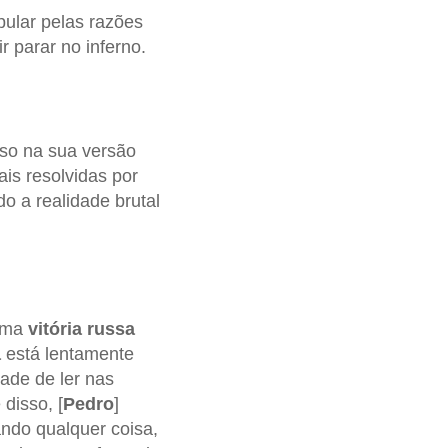
ular pelas razões
r parar no inferno.
eso na sua versão
is resolvidas por
do a realidade brutal
 uma
vitória russa
a
está lentamente
ade de ler nas
 disso, [
Pedro
]
rando qualquer coisa,