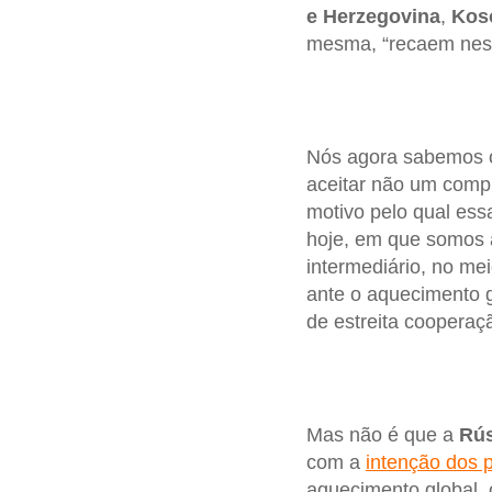
e Herzegovina
,
Kos
mesma, “recaem ness
Nós agora sabemos o
aceitar não um compr
motivo pelo qual ess
hoje, em que somos
intermediário, no me
ante o aquecimento 
de estreita cooperaçã
Mas não é que a
Rús
com a
intenção dos 
aquecimento global, 