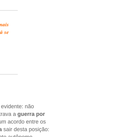
mais
á se
evidente: não
trava a
guerra por
num acordo entre os
a
sair desta posição:
ente autônomo.