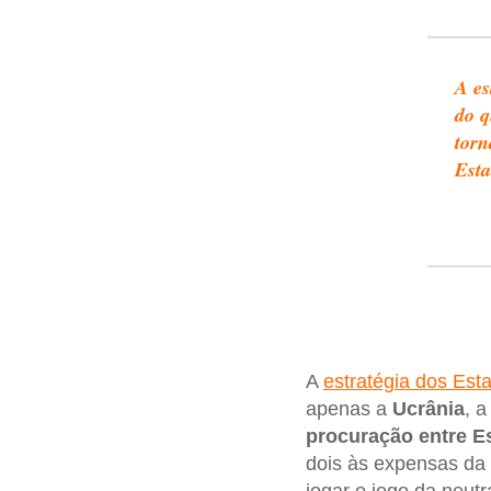
A es
do q
torn
Esta
A
estratégia dos Est
apenas a
Ucrânia
, 
procuração entre E
dois às expensas da
jogar o jogo da neut