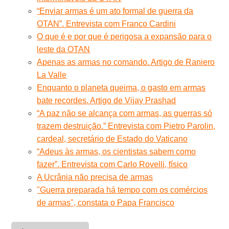
“Enviar armas é um ato formal de guerra da
OTAN”. Entrevista com Franco Cardini
O que é e por que é perigosa a expansão para o
leste da OTAN
Apenas as armas no comando. Artigo de Raniero
La Valle
Enquanto o planeta queima, o gasto em armas
bate recordes. Artigo de Vijay Prashad
“A paz não se alcança com armas, as guerras só
trazem destruição.” Entrevista com Pietro Parolin,
cardeal, secretário de Estado do Vaticano
“Adeus às armas, os cientistas sabem como
fazer”. Entrevista com Carlo Rovelli, físico
A Ucrânia não precisa de armas
"Guerra preparada há tempo com os comércios
de armas", constata o Papa Francisco