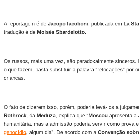
A reportagem é de
Jacopo Iacoboni
, publicada em
La St
tradução é de
Moisés Sbardelotto
.
Os russos, mais uma vez, são paradoxalmente sinceros. 
o que fazem, basta substituir a palavra “relocações” por o
crianças.
O fato de dizerem isso, porém, poderia levá-los a julgam
Rothrock
, da
Meduza
, explica que “
Moscou
apresenta a
humanitária, mas a admissão poderia servir como prova
genocídio
, algum dia”. De acordo com a
Convenção sobre