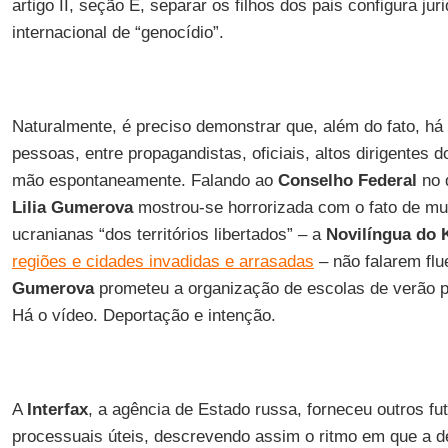
artigo II, seção E, separar os filhos dos pais configura ju
internacional de “genocídio”.
Naturalmente, é preciso demonstrar que, além do fato, há 
pessoas, entre propagandistas, oficiais, altos dirigentes 
mão espontaneamente. Falando ao
Conselho Federal
no d
Lilia Gumerova
mostrou-se horrorizada com o fato de mu
ucranianas “dos territórios libertados” – a
Novilíngua do
regiões e cidades invadidas e arrasadas
– não falarem flu
Gumerova
prometeu a organização de escolas de verão pa
Há o vídeo. Deportação e intenção.
A
Interfax
, a agência de Estado russa, forneceu outros f
processuais úteis, descrevendo assim o ritmo em que a d