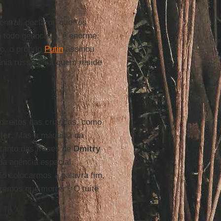
entral, declarou que “os
 todo genocídio, é enorme.
o, o próprio
Putin
assinou
ania russa para quem reside
direitos das crianças, como
ler
. Mas a máquina da
 tanto das frases de
Dmitry
da agência espacial
ão colocarmos a palavra fim,
remos que morrer”. O tuíte