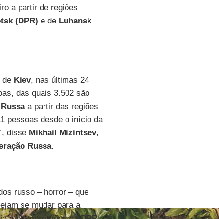
o a partir de regiões
etsk (DPR)
e de
Luhansk
s de
Kiev
, nas últimas 24
oas, das quais 3.502 são
 Russa
a partir das regiões
11 pessoas desde o início da
”, disse
Mikhail Mizintsev
,
eração Russa
.
os russo – horror – que
sejam se mudar para a
a e nos territórios da
DPR