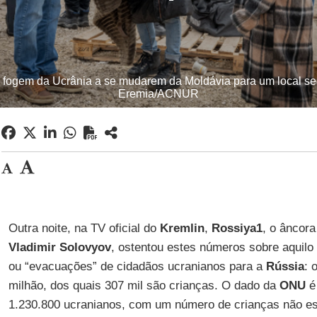
ogem da Ucrânia a se mudarem da Moldávia para um local se
Eremia/ACNUR
Outra noite, na TV oficial do
Kremlin
,
Rossiya1
, o âncor
Vladimir Solovyov
, ostentou estes números sobre aquil
ou “evacuações” de cidadãos ucranianos para a
Rússia
: 
milhão, dos quais 307 mil são crianças. O dado da
ONU
é 
1.230.800 ucranianos, com um número de crianças não es