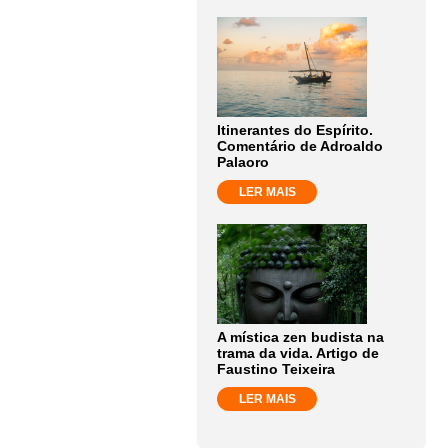
Itinerantes do Espírito.
Comentário de Adroaldo
Palaoro
LER MAIS
A mística zen budista na
trama da vida. Artigo de
Faustino Teixeira
LER MAIS