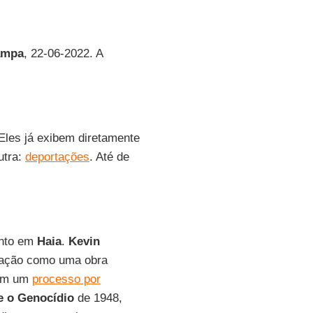
ampa
, 22-06-2022. A
Eles já exibem diretamente
utra:
deportações
. Até de
ento em
Haia
.
Kevin
 ação como uma obra
 em um
processo por
 o Genocídio
de 1948,