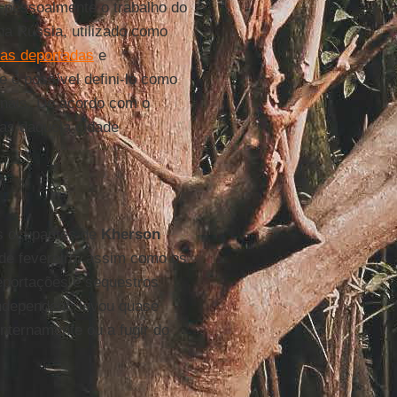
 pessoalmente o trabalho do
 na Rússia, utilizado como
nas deportadas
e
Se é possível defini-lo como
unais. De acordo com o
das daquela cidade
os ocupantes de
Kherson
 de fevereiro, assim como os
eportações e sequestros
ndependent, levou quase
nternamente ou a fugir do