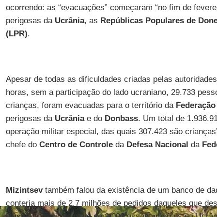
ocorrendo: as “evacuações” começaram “no fim de fevereir
perigosas da
Ucrânia
, as
Repúblicas Populares de Don
(LPR)
.
Apesar de todas as dificuldades criadas pelas autoridade
horas, sem a participação do lado ucraniano, 29.733 pess
crianças, foram evacuadas para o território da
Federação
perigosas da
Ucrânia
e do
Donbass
. Um total de 1.936.9
operação militar especial, das quais 307.423 são crianças
chefe do
Centro de Controle
da
Defesa Nacional
da
Fed
Mizintsev
também falou da existência de um banco de dad
conteria mais de 2,7 milhões de pedidos daqueles que de
Rússia
a partir de mais de 2.000 assentamentos na Ucrâni