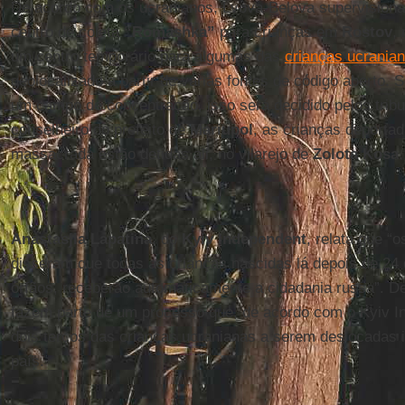
De acordo com os ucranianos, Lvova-Belova supervisiona
centro de coleta
“Romashka”
para crianças em
Rostov
,
um centro temporário para algumas das
crianças ucrania
geolocalizado a partir de várias fontes de código aberto. 
um campo de concentração, isso será decidido pelos trib
conselheiro do prefeito de
Mariupol
, as crianças deporta
massacrada estão detidas ali, no vilarejo de
Zolota Kosa
.
Anastasjia Lapatina
, do
Kyiv Independent
, relata que “
disseram que todas as crianças nascidas lá depois de 24
órfãos, receberão automaticamente a cidadania russa”. D
fazem parte de um processo que, de acordo com o Kyiv I
dois terços das crianças ucranianas a serem deslocadas i
país.