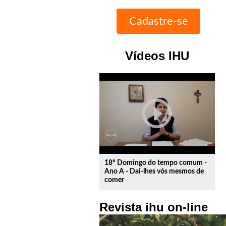
Vídeos IHU
play_circle_outline
18º Domingo do tempo comum -
Ano A - Dai-lhes vós mesmos de
comer
Revista ihu on-line