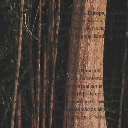
Afshan Khan
, diretor do
Unicef
para a
Europa
e a
Ásia
c
números são assustadores”. O desafio logístico, como em
O crime requer a sua máquina industrial. No dia 25 de mai
um decreto permitindo a concessão simplificada da cidad
em
Kherson
e
Zaporizhia
.
Atores estadunidenses estão indo a
Kiev
pela defesa dos 
Sean Penn
,
Angelina Jolie
e mais recentemente
Ben Stil
morte e da deportação trabalha incessantemente. Fala-se
Medvedev
, mas um colega seu do Estado russo, o chefe 
Roscosmos
,
Dmitry Rogozin
, teorizou no
Twitter
: “Se n
porque infelizmente os nossos avós não os eliminaram, te
foi apagado apenas seis dias depois pelo Twitter.