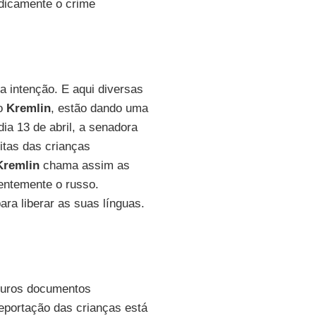
ridicamente o crime
a intenção. E aqui diversas
do
Kremlin
, estão dando uma
ia 13 de abril, a senadora
itas das crianças
Kremlin
chama assim as
entemente o russo.
ra liberar as suas línguas.
uturos documentos
eportação das crianças está