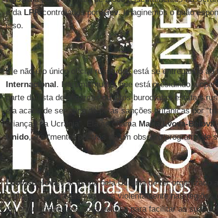
e da
LPR
controlados por
Kiev
. Imaginemos o quão espo
isso.
Ele não é o único oficial russo que está se entregando ao 
Internacional
. Há uma mulher que está presidindo a opera
parte da lista de oligarcas ou altos burocratas estatais r
ela acaba de ser atingida pelas sanções britânicas por “t
crianças na Ucrânia”. Ela se chama
Maria Lvova-Belova
Unido
, é a “mente” por trás de um obscuro programa de 
Lvova-Belova
é acusada pela Ucrânia de ter organizado a
crianças vulneráveis raptadas violentamente nas regiões
ter orquestrado uma nova política para facilitar as suas 