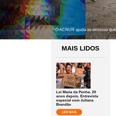
O ACNUR ajuda as pessoas que f
MAIS LIDOS
Lei Maria da Penha. 20
anos depois. Entrevista
especial com Juliana
Brandão
LER MAIS