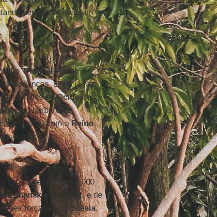
ntaneamente eles desejam
futuro
Tribunal Penal
ção-crianças. E ela já faz
ussos punidos no
Ocidente
:
ratamento bárbaro às
e, de acordo com o
Reino
sequestros.
 captura de mais de 2.000
 de
Luhansk
e
Donetsk
, e de
adoções forçadas na
Rússia
.