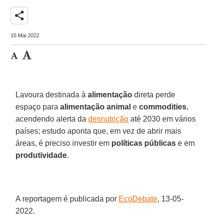
share
16 Mai 2022
Lavoura destinada à
alimentação
direta perde
espaço para
alimentação animal
e
commodities
,
acendendo alerta da
desnutrição
até 2030 em vários
países; estudo aponta que, em vez de abrir mais
áreas, é preciso investir em
políticas públicas
e em
produtividade
.
A reportagem é publicada por
EcoDebate
, 13-05-
2022.