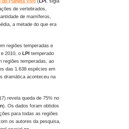
e do Planeta Vivo
(
LPI
, sigla
ações de vertebrados,
uantidade de mamíferos,
média, a metade do que era
 em regiões temperadas e
0 e 2010, o
LPI
temperado
m regiões temperadas, ao
es das 1.638 espécies em
is dramática aconteceu na
17) revela queda de 75% no
on
). Os dados foram obtidos
ções para todas as regiões
com os autores da pesquisa,