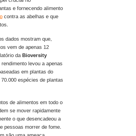
pel crucial no
antas e fornecendo alimento
io
contra as abelhas e que
tos.
os dados mostram que,
ntos vem de apenas 12
latório da
Bioversity
o rendimento levou a apenas
 baseadas em plantas do
 70.000 espécies de plantas
ntos de alimentos em todo o
odem se mover rapidamente
amente o que desencadeou a
de pessoas morrer de fome.
bém são uma ameaça.