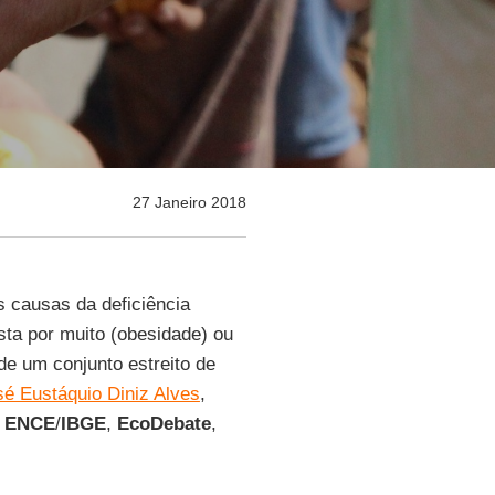
27 Janeiro 2018
is causas da deficiência
sta por muito (obesidade) ou
de um conjunto estreito de
sé Eustáquio Diniz Alves
,
–
ENCE
/
IBGE
,
EcoDebate
,