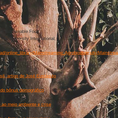
 in Sustainable Food
ex. Bioversity International,
upload/online_library/Mainstreaming_Agrobiodiversity/Main
il, artigo de José Eustáquio
m do bônus demográfico
 ao meio ambiente e crise