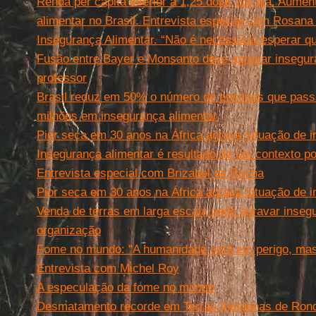
Renda per capita inferior a 1,25 dólar por dia. Aume
alimentar no Brasil. Entrevista especial com Rosan
Insegurança Alimentar. “Não é necessário esperar q
Fusão entre Bayer e Monsanto deve agravar insegura
professor
Brasil reduz em 50% o número de pessoas que pass
milhões em insegurança alimentar
Pior seca em 30 anos na África agrava situação de 
Insegurança alimentar é resultado de um contexto pol
Entrevista especial com Brizabel da Rocha
Pior seca em 30 anos na África agrava situação de 
Venda de terras em larga escala pode agravar insegu
organização
Fome no mundo: "A humanidade está em perigo, mas
Entrevista com Michel Roy
A especulação da fome no mundo
Desmatamento recorde em Terras Indígenas de Ron