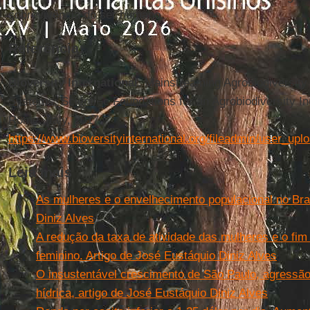
sobrevivência do ser humano.
Referência:
Bioversity International
. Mainstreaming Agrobiodiversity
Systems: Scienti¬c Foundations for an Agrobiodiversity Ind
Rome, Italy, 2017
https://www.bioversityinternational.org/fileadmin/user_
Leia mais
As mulheres e o envelhecimento populacional no Bras
Diniz Alves
A redução da taxa de atividade das mulheres e o fi
feminino. Artigo de José Eustáquio Diniz Alves
O insustentável crescimento de São Paulo, agressão
hídrica, artigo de José Eustáquio Diniz Alves