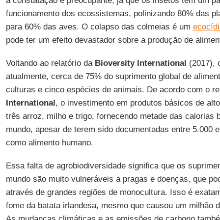
a constatação é preocupante, já que os insetos têm um pa
funcionamento dos ecossistemas, polinizando 80% das pl
para 60% das aves. O colapso das colmeias é um
ecocíd
pode ter um efeito devastador sobre a produção de alimen
Voltando ao relatório da
Bioversity International
(2017), 
atualmente, cerca de 75% do suprimento global de alime
culturas e cinco espécies de animais. De acordo com o re
International
, o investimento em produtos básicos de alt
três arroz, milho e trigo, fornecendo metade das calorias
mundo, apesar de terem sido documentadas entre 5.000 e
como alimento humano.
Essa falta de agrobiodiversidade significa que os suprime
mundo são muito vulneráveis a pragas e doenças, que p
através de grandes regiões de monocultura. Isso é exat
fome da batata irlandesa, mesmo que causou um milhão 
As mudanças climáticas e as emissões de carbono tam