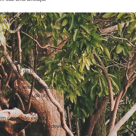
rsidade, pois existem
 selvagens, oferecendo uma
es às mudanças climáticas e
de áreas selvagens que
selvagens na Terra
 alimentos da humanidade. A
incipais causas da
seja composta por muito
pobres decorrem de um
iciente.
sim como não existe
massa não é apenas um dever
nça alimentar e a