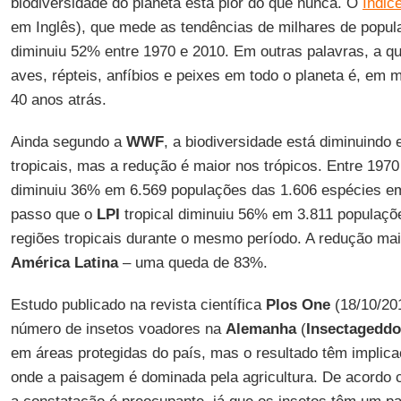
biodiversidade do planeta está pior do que nunca. O
Índic
em Inglês), que mede as tendências de milhares de popul
diminuiu 52% entre 1970 e 2010. Em outras palavras, a q
aves, répteis, anfíbios e peixes em todo o planeta é, em 
40 anos atrás.
Ainda segundo a
WWF
, a biodiversidade está diminuindo
tropicais, mas a redução é maior nos trópicos. Entre 197
diminuiu 36% em 6.569 populações das 1.606 espécies e
passo que o
LPI
tropical diminuiu 56% em 3.811 populaçõ
regiões tropicais durante o mesmo período. A redução ma
América Latina
– uma queda de 83%.
Estudo publicado na revista científica
Plos One
(18/10/20
número de insetos voadores na
Alemanha
(
Insectagedd
em áreas protegidas do país, mas o resultado têm implica
onde a paisagem é dominada pela agricultura. De acordo 