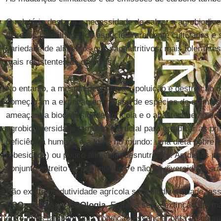
O relatório destaca a necessidade de salvar a agrobiodive
dezenas de milhares de espécies raramente cultivadas e
variedade de alimentos que são nutritivos, mais tolerant
mais resistentes às doenças.
No entanto, a mesma degradação, poluição e destruição 
começaram a extinção em massa de espécies de animais 
ameaçam a biodiversidade agrícola e o abastecimento de
agrobiodiversidade também é crucial para erradicar as pr
deficiência humana e a fome no mundo: uma dieta pobre, 
(obesidade) ou pouco alimento (desnutrição). As dietas 
conjunto estreito de commodities e não há diversidade suf
Não existe produtividade agrícola sem biodiversidade, as
ECOnomia
sem
ECOlogia
. Evitar a sexta extinção em 
ético, mas também uma condição essencial para a segura