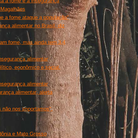
nta a fome e a insegurança
a Magalhães
ue a fome ataque a população”
nça alimentar no Brasil, diz
am fome, mas ainda tem 3,4
insegurança alimentar
ítico, econômico e social.
insegurança alimentar
rança alimentar, alerta
 não nos importamos".
dônia e Mato Grosso