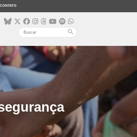
CONTATO
search
nsegurança