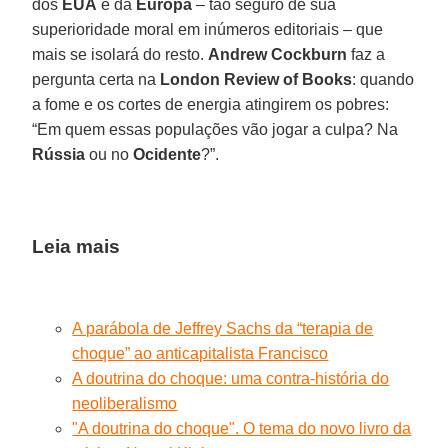
dos
EUA
e da
Europa
– tão seguro de sua
superioridade moral em inúmeros editoriais – que
mais se isolará do resto.
Andrew Cockburn
faz a
pergunta certa na
London Review of Books
: quando
a fome e os cortes de energia atingirem os pobres:
“Em quem essas populações vão jogar a culpa? Na
Rússia
ou no
Ocidente
?”.
Leia mais
A parábola de Jeffrey Sachs da “terapia de
choque” ao anticapitalista Francisco
A doutrina do choque: uma contra-história do
neoliberalismo
"A doutrina do choque". O tema do novo livro da