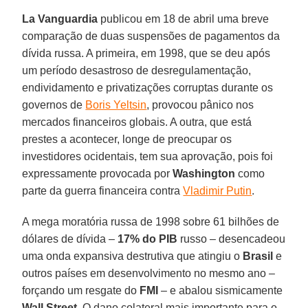
La Vanguardia
publicou em 18 de abril uma breve
comparação de duas suspensões de pagamentos da
dívida russa. A primeira, em 1998, que se deu após
um período desastroso de desregulamentação,
endividamento e privatizações corruptas durante os
governos de
Boris Yeltsin
, provocou pânico nos
mercados financeiros globais. A outra, que está
prestes a acontecer, longe de preocupar os
investidores ocidentais, tem sua aprovação, pois foi
expressamente provocada por
Washington
como
parte da guerra financeira contra
Vladimir Putin
.
A mega moratória russa de 1998 sobre 61 bilhões de
dólares de dívida –
17% do PIB
russo – desencadeou
uma onda expansiva destrutiva que atingiu o
Brasil
e
outros países em desenvolvimento no mesmo ano –
forçando um resgate do
FMI
– e abalou sismicamente
Wall Street
. O dano colateral mais importante para o