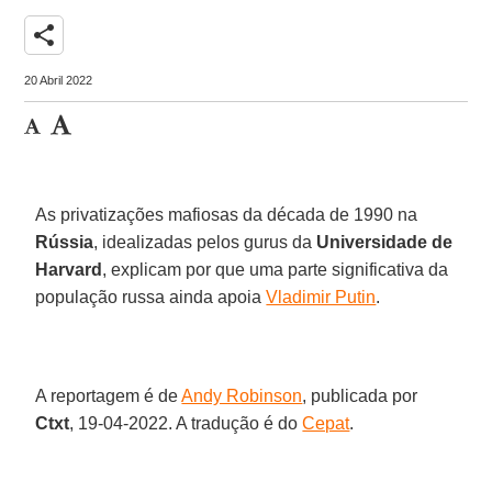
share
20 Abril 2022
As privatizações mafiosas da década de 1990 na
Rússia
, idealizadas pelos gurus da
Universidade de
Harvard
, explicam por que uma parte significativa da
população russa ainda apoia
Vladimir Putin
.
A reportagem é de
Andy Robinson
, publicada por
Ctxt
, 19-04-2022. A tradução é do
Cepat
.