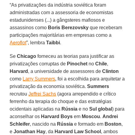
“As privatizações da indústria soviética foram
administradas com a assessoria de economistas
estadunidenses (...) a gângsteres mafiosos e
assassinos como
Boris Berezovsky
que receberam
participações majoritárias em empresas como a
Aeroflot
”, lembra
Taibbi
.
Se
Chicago
forneceu as teorias para justificar as
privatizações corruptas de
Pinochet
no
Chile
,
Harvard
, a universidade de assessores de
Clinton
como
Larry Summers
, foi a escolhida para arquitetar a
privatização da economia soviética.
Summers
recrutou
Jeffrei Sachs
(agora arrependido e crítico
ferrenho da terapia do choque e das estratégias
ocidentais aplicadas na
Rússia
e no
Sul
global
) para
aconselhar os
Harvard Boys
em
Moscou
.
Andrei
Schleifer
, nascido na
Rússia
e formado em
Boston
,
e
Jonathan Hay
, da
Harvard Law School
, ambos