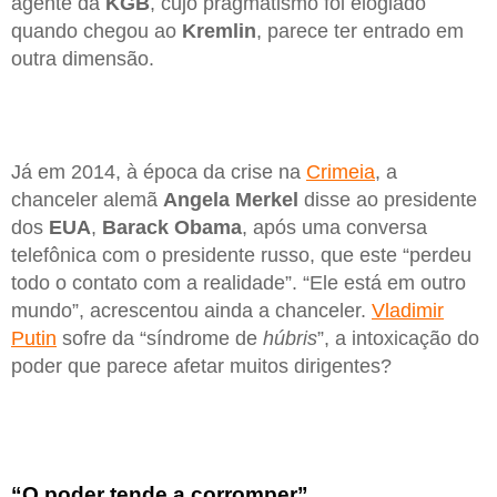
agente da
KGB
, cujo pragmatismo foi elogiado
quando chegou ao
Kremlin
, parece ter entrado em
outra dimensão.
Já em 2014, à época da crise na
Crimeia
, a
chanceler alemã
Angela Merkel
disse ao presidente
dos
EUA
,
Barack Obama
, após uma conversa
telefônica com o presidente russo, que este “perdeu
todo o contato com a realidade”. “Ele está em outro
mundo”, acrescentou ainda a chanceler.
Vladimir
Putin
sofre da “síndrome de
húbris
”, a intoxicação do
poder que parece afetar muitos dirigentes?
“O poder tende a corromper”