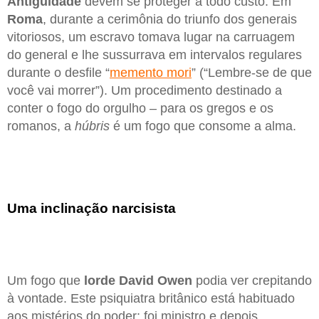
Antiguidade
devem se proteger a todo custo. Em
Roma
, durante a cerimônia do triunfo dos generais
vitoriosos, um escravo tomava lugar na carruagem
do general e lhe sussurrava em intervalos regulares
durante o desfile “
memento mori
” (“Lembre-se de que
você vai morrer”). Um procedimento destinado a
conter o fogo do orgulho – para os gregos e os
romanos, a
húbris
é um fogo que consome a alma.
Uma inclinação narcisista
Um fogo que
lorde David Owen
podia ver crepitando
à vontade. Este psiquiatra britânico está habituado
aos mistérios do poder: foi ministro e depois