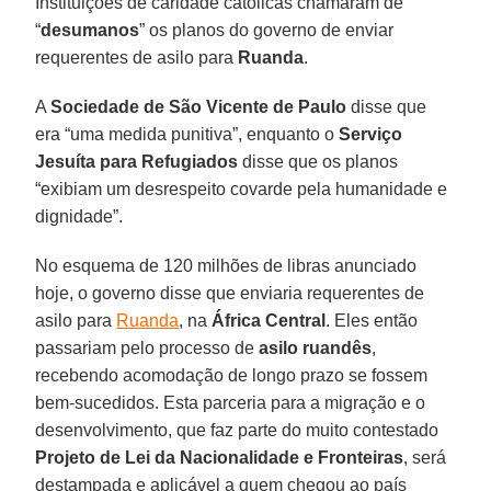
Instituições de caridade católicas chamaram de
“
desumanos
” os planos do governo de enviar
requerentes de asilo para
Ruanda
.
A
Sociedade de São Vicente de Paulo
disse que
era “uma medida punitiva”, enquanto o
Serviço
Jesuíta para Refugiados
disse que os planos
“exibiam um desrespeito covarde pela humanidade e
dignidade”.
No esquema de 120 milhões de libras anunciado
hoje, o governo disse que enviaria requerentes de
asilo para
Ruanda
, na
África Central
. Eles então
passariam pelo processo de
asilo ruandês
,
recebendo acomodação de longo prazo se fossem
bem-sucedidos. Esta parceria para a migração e o
desenvolvimento, que faz parte do muito contestado
Projeto de Lei da Nacionalidade e Fronteiras
, será
destampada e aplicável a quem chegou ao país