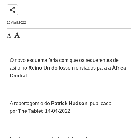
share
18 Abril 2022
O novo esquema faria com que os requerentes de
asilo no
Reino Unido
fossem enviados para a
África
Central
.
A reportagem é de
Patrick Hudson
, publicada
por
The Tablet
, 14-04-2022.