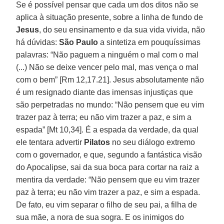
Se é possível pensar que cada um dos ditos não se
aplica à situação presente, sobre a linha de fundo de
Jesus
, do seu ensinamento e da sua vida vivida, não
há dúvidas:
São Paulo
a sintetiza em pouquíssimas
palavras: “Não paguem a ninguém o mal com o mal
(...) Não se deixe vencer pelo mal, mas vença o mal
com o bem” [Rm 12,17.21]. Jesus absolutamente não
é um resignado diante das imensas injustiças que
são perpetradas no mundo: “Não pensem que eu vim
trazer paz à terra; eu não vim trazer a paz, e sim a
espada” [Mt 10,34]. É a espada da verdade, da qual
ele tentara advertir
Pilatos
no seu diálogo extremo
com o governador, e que, segundo a fantástica visão
do Apocalipse, sai da sua boca para cortar na raiz a
mentira da verdade: “Não pensem que eu vim trazer
paz à terra; eu não vim trazer a paz, e sim a espada.
De fato, eu vim separar o filho de seu pai, a filha de
sua mãe, a nora de sua sogra. E os inimigos do