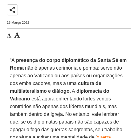
share
18 Março 2022
“A
presença do corpo diplomático da Santa Sé em
Roma
não é apenas cerimônia e pompa; serve não
apenas ao Vaticano ou aos países ou organizações
dos embaixadores, mas a uma
cultura de
multilateralismo e diálogo
. A
diplomacia do
Vaticano
está agora enfrentando fortes ventos
contrários não apenas dos líderes mundiais, mas
também dentro da Igreja. No entanto, vale lembrar
que, se os diplomatas papais não são capazes de
apagar o fogo das guerras sangrentas, seu trabalho
nos ajuda a evitar uma mentalidade de '
guerra