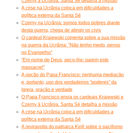
Czerny à Ucrânia. Santa Sé detalha a missão
A crise na Ucrânia coloca em dificuldades a
política externa da Santa Sé
Czerny na Ucrânia: somos todos pobres diante
desta guerra, chega de atingir os civis
O cardeal Krajewski comenta sobre a sua missão
na guerra da Ucrânia: “Não tenho medo, penso
no Evangelho”
“Em nome de Deus, peço-lhe: parem este
massacre!”
A opção do Papa Francisco: nenhuma mediação
e, portanto, uso dos verdadeiros “poderes” da
Igreja, oração e verdade
O Papa Francisco envia os cardeais Krajewski e
Czerny à Ucrânia. Santa Sé detalha a missão
A crise na Ucrânia coloca em dificuldades a
política externa da Santa Sé
A reviravolta do patriarca Kirill sobre o pacifismo