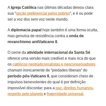
A
Igreja Católica
nas últimas décadas deixou clara
sua “
opção preferencial pelos pobres
”, e é ou pode
ser a voz dos sem voz neste mundo.
A
diplomacia papal
hoje também é uma forma oculta,
mas genuína de resistência contra a
onda de
revanchismo antiVaticano II
.
O cerne da
atividade internacional da Santa Sé
oferece uma versão mais credível e mais rica do que
os
católicos neotradicionalistas e neoconservadores
chamam ironicamente de “piedades liberais” do
período pós-Vaticano II
, que consideram cheio de
impulsos benevolentes do qual é por definição
impossível discordar: para a
paz
,
direitos humanos
,
respeito pelo planeta
e
fraternidade universal
.