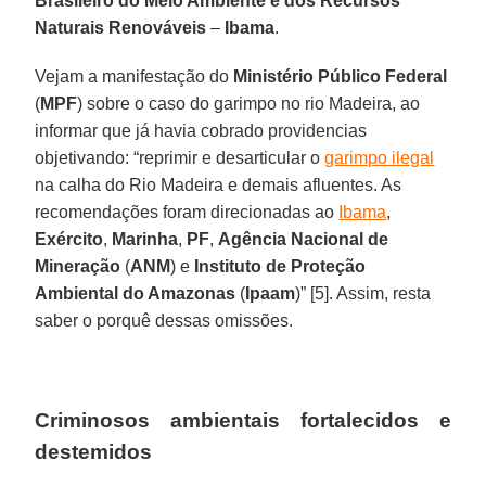
Brasileiro do Meio Ambiente e dos Recursos
Naturais Renováveis
–
Ibama
.
Vejam a manifestação do
Ministério Público Federal
(
MPF
) sobre o caso do garimpo no rio Madeira, ao
informar que já havia cobrado providencias
objetivando: “reprimir e desarticular o
garimpo ilegal
na calha do Rio Madeira e demais afluentes. As
recomendações foram direcionadas ao
Ibama
,
Exército
,
Marinha
,
PF
,
Agência Nacional de
Mineração
(
ANM
) e
Instituto de Proteção
Ambiental do Amazonas
(
Ipaam
)” [5]. Assim, resta
saber o porquê dessas omissões.
Criminosos ambientais fortalecidos e
destemidos