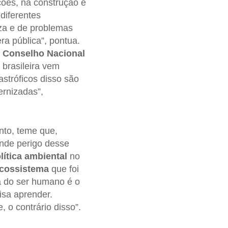
ções, na construção e
diferentes
eza e de problemas
a pública”, pontua.
o
Conselho Nacional
brasileira vem
stróficos disso são
ernizadas”,
nto, teme que,
ande perigo desse
lítica ambiental
no
cossistema
que foi
ia do ser humano é o
isa aprender.
o contrário disso”.