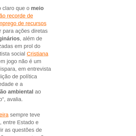
 claro que o
meio
ção recorde de
mprego de recursos
 para ações diretas
ginários
, além de
izadas em prol do
ista social
Cristiana
 em jogo não é um
dispara, em entrevista
ção de política
iedade e a
ão ambiental
ao
, avalia.
eira
sempre teve
 entre Estado e
ir as questões de