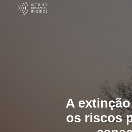
A extinção 
os riscos p