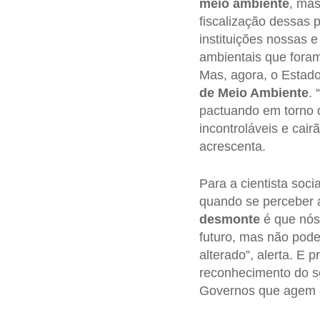
meio ambiente
, mas
fiscalização dessas 
instituições nossas 
ambientais que foram
Mas, agora, o Estad
de Meio Ambiente
.
pactuando em torno d
incontroláveis e cai
acrescenta.
Para a cientista soc
quando se perceber a
desmonte
é que nós 
futuro, mas não pode
alterado”, alerta. E
reconhecimento do se
Governos que agem c