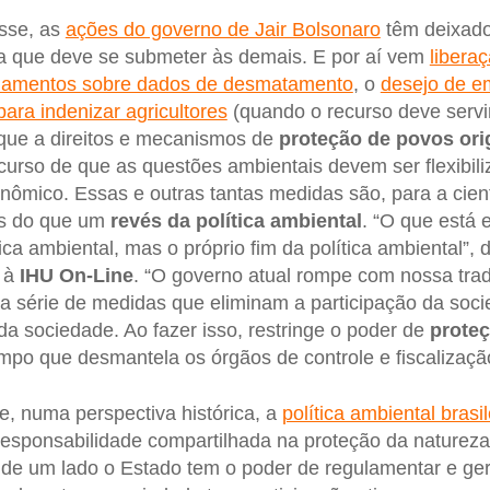
sse, as
ações do governo de Jair Bolsonaro
têm deixado
 que deve se submeter às demais. E por aí vem
libera
namentos sobre dados de desmatamento
, o
desejo de e
ra indenizar agricultores
(quando o recurso deve servir
aque a direitos e mecanismos de
proteção de povos ori
scurso de que as questões ambientais devem ser flexibil
ômico. Essas e outras tantas medidas são, para a cient
is do que um
revés da política ambiental
. “O que está
ca ambiental, mas o próprio fim da política ambiental”, 
l à
IHU On-Line
. “O governo atual rompe com nossa tradi
ma série de medidas que eliminam a participação da soc
da sociedade. Ao fazer isso, restringe o poder de
proteç
o que desmantela os órgãos de controle e fiscalização”
, numa perspectiva histórica, a
política ambiental brasil
sponsabilidade compartilhada na proteção da natureza,
 de um lado o Estado tem o poder de regulamentar e ger