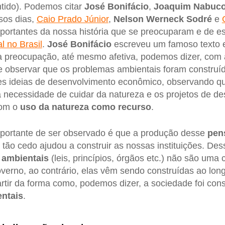
tido). Podemos citar
José Bonifácio
,
Joaquim Nabuc
sos dias,
Caio Prado Júnior
,
Nelson Werneck Sodré
e
importantes da nossa história que se preocuparam e de e
 no Brasil
.
José Bonifácio
escreveu um famoso texto 
a preocupação, até mesmo afetiva, podemos dizer, com 
 observar que os problemas ambientais foram construí
es ideias de desenvolvimento econômico, observando qu
a necessidade de cuidar da natureza e os projetos de de
com o
uso da natureza como recurso
.
mportante de ser observado é que a produção desse
pen
tão cedo ajudou a construir as nossas instituições. Des
s ambientais
(leis, princípios, órgãos etc.) não são uma 
verno, ao contrário, elas vêm sendo construídas ao long
tir da forma como, podemos dizer, a sociedade foi con
ntais
.