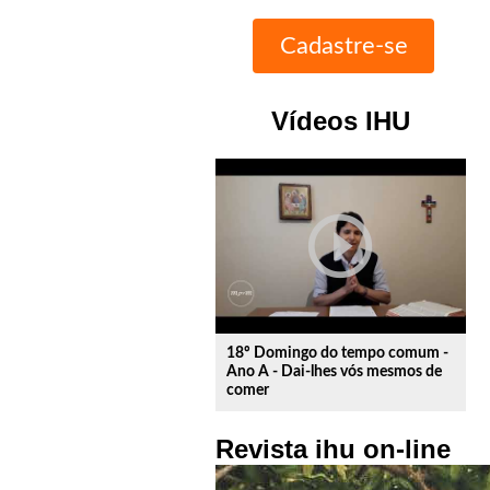
Vídeos IHU
play_circle_outline
18º Domingo do tempo comum -
Ano A - Dai-lhes vós mesmos de
comer
Revista ihu on-line