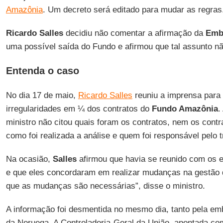
Amazônia
. Um decreto será editado para mudar as regras
Ricardo Salles
decidiu não comentar a afirmação da
Emb
uma possível saída do Fundo e afirmou que tal assunto não
Entenda o caso
No dia 17 de maio,
Ricardo Salles
reuniu a imprensa para
irregularidades em ¼ dos contratos do
Fundo Amazônia
.
ministro não citou quais foram os contratos, nem os cont
como foi realizada a análise e quem foi responsável pelo t
Na ocasião,
Salles
afirmou que havia se reunido com os 
e que eles concordaram em realizar mudanças na gestão
que as mudanças são necessárias”, disse o ministro.
A informação foi desmentida no mesmo dia, tanto pela e
da Noruega. A Controladoria-Geral da União, apontada com