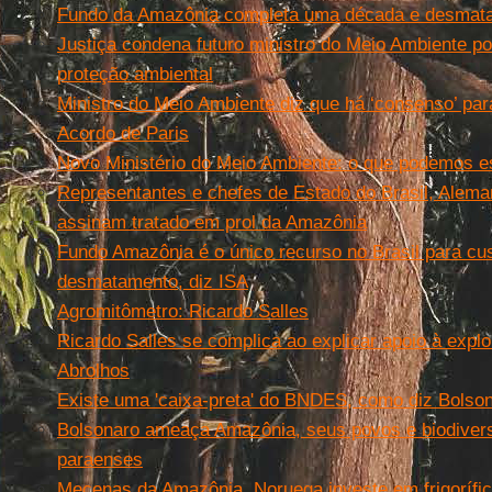
Fundo da Amazônia completa uma década e desmat
Justiça condena futuro ministro do Meio Ambiente po
proteção ambiental
Ministro do Meio Ambiente diz que há ‘consenso’ pa
Acordo de Paris
Novo Ministério do Meio Ambiente: o que podemos e
Representantes e chefes de Estado do Brasil, Alem
assinam tratado em prol da Amazônia
Fundo Amazônia é o único recurso no Brasil para cu
desmatamento, diz ISA
Agromitômetro: Ricardo Salles
Ricardo Salles se complica ao explicar apoio à expl
Abrolhos
Existe uma 'caixa-preta' do BNDES, como diz Bolso
Bolsonaro ameaça Amazônia, seus povos e biodivers
paraenses
Mecenas da Amazônia, Noruega investe em frigorífic