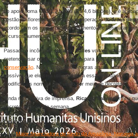
doadores a
Noruega
e a
Alemanha
com 93% e 6% respecti
do apoio soma US$ 1,2 bilhão (R$ 4,6 bilhões), e é aplic
gestão de florestas públicas e recuperação de
áreas des
acordo com os níveis de desmatamento, se desmatar men
recursos aumentam.
Passado o incômodo,
Ricardo Salles
volta a atacar e dec
pretende usar os recursos doados para pagar proprietário
conservação
. No entanto, pelas regras atuais sobre a ge
possível que ele seja utilizado para essa finalidade. Para
modificar as normas do
Fundo
por meio de decreto.
Ainda na coletiva de imprensa,
Ricardo Salles
afirmou que
decreto ao longo da semana.
Leia mais
Maior financiadora de fundo da Amazônia, Noruega al