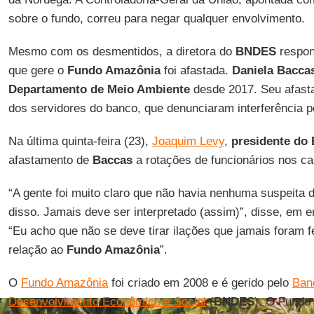
sobre o fundo, correu para negar qualquer envolvimento.
Mesmo com os desmentidos, a diretora do
BNDES
respon
que gere o
Fundo Amazônia
foi afastada.
Daniela Bacca
Departamento de Meio Ambiente
desde 2017. Seu afast
dos servidores do banco, que denunciaram interferência 
Na última quinta-feira (23),
Joaquim Levy
,
presidente do
afastamento de
Baccas
a rotações de funcionários nos ca
“A gente foi muito claro que não havia nenhuma suspeita 
disso. Jamais deve ser interpretado (assim)”, disse, em e
“Eu acho que não se deve tirar ilações que jamais foram 
relação ao
Fundo Amazônia
”.
O
Fundo Amazônia
foi criado em 2008 e é gerido pelo
Ban
Desenvolvimento Econômico e Social
(
BNDES
). O Fundo