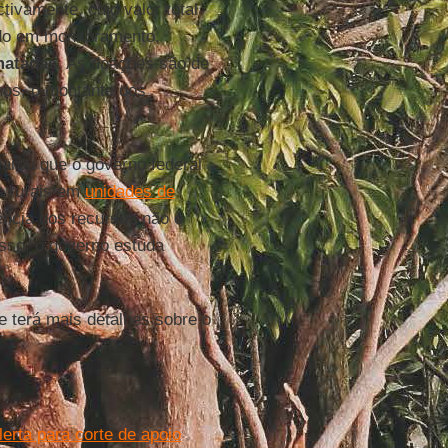
vamente, cujo valor total
ado em monitoramento,
matadas
. As doações são de
os, o montante dos
larou que o governo federal
s rurais em
unidades de
rência dos recursos não é
 isso, o governo estuda
 terá mais detalhes sobre o
erta para corte de apoio