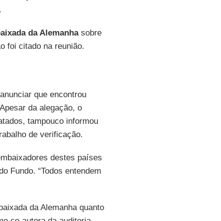
.
aixada da Alemanha
sobre
 foi citado na reunião.
 anunciar que encontrou
 Apesar da alegação, o
ratados, tampouco informou
rabalho de verificação.
embaixadores destes países
 do Fundo. “Todos entendem
mbaixada da Alemanha quanto
o co-autora da auditoria