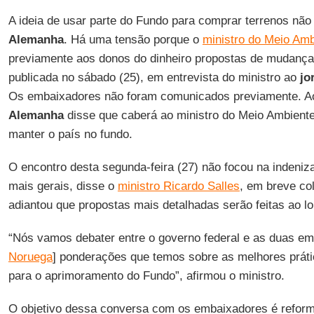
A ideia de usar parte do Fundo para comprar terrenos nã
Alemanha
. Há uma tensão porque o
ministro do Meio Amb
previamente aos donos do dinheiro propostas de mudanças
publicada no sábado (25), em entrevista do ministro ao
jo
Os embaixadores não foram comunicados previamente. A
Alemanha
disse que caberá ao ministro do Meio Ambient
manter o país no fundo.
O encontro desta segunda-feira (27) não focou na indeni
mais gerais, disse o
ministro Ricardo Salles
, em breve co
adiantou que propostas mais detalhadas serão feitas ao 
“Nós vamos debater entre o governo federal e as duas em
Noruega
] ponderações que temos sobre as melhores prátic
para o aprimoramento do Fundo”, afirmou o ministro.
O objetivo dessa conversa com os embaixadores é reformul