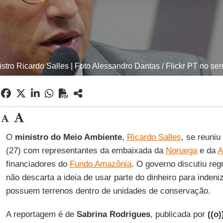
istro Ricardo Salles | Foto Alessandro Dantas / Flickr PT no se
O
ministro do Meio Ambiente
,
Ricardo Salles
, se reuniu
(27) com representantes da embaixada da
Noruega
e da
A
financiadores do
Fundo Amazônia
. O governo discutiu reg
não descarta a ideia de usar parte do dinheiro para indeniz
possuem terrenos dentro de unidades de conservação.
A reportagem é de
Sabrina Rodrigues
, publicada por
((o)