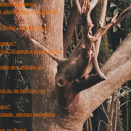
amento aumenta
r alterar mapas de área de
ra Brasil permanecer no
sperar?
anha, Noruega e Reino Unido
steio de combate ao
oração de petróleo em
naro?
idade, alertam geógrafos
os no Brasil