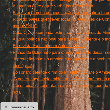
Alemanha deve cortar verba para Amazônia
Brasil vai à mesa de negociação para discutir o fut
Ricardo Salles quer rever todas as Unidades de Con
mudar SNUC
Casa Civil recomenda extinção de conselhos do Mini
A atual política nacional para o meio ambiente e o in
Entrevista especial com Antonio Oviedo
Planos de Bolsonaro para o meio ambiente deixam e
'A proteção do meio ambiente não pertence a nenhuma
ideológica'
Bolsonaro defende o fim do Ministério do Meio Ambi
"A governança socioambiental no Brasil está sendo 
Constituição", constatam ex-ministros de Estado do 
nota
⚠️
Comunicar erro