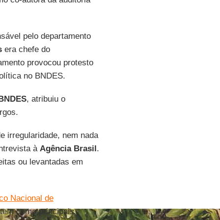
sável pelo departamento
s
era chefe do
amento provocou protesto
política no BNDES.
 BNDES
, atribuiu o
rgos.
de irregularidade, nem nada
ntrevista à
Agência Brasil
.
feitas ou levantadas em
co Nacional de
 tem como principais