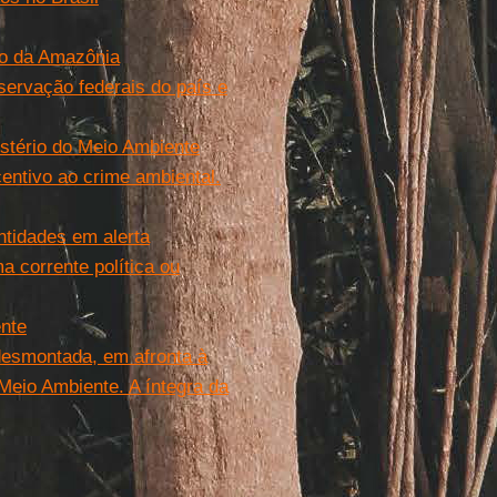
uro da Amazônia
servação federais do país e
stério do Meio Ambiente
centivo ao crime ambiental.
ntidades em alerta
 corrente política ou
ente
desmontada, em afronta à
Meio Ambiente. A íntegra da