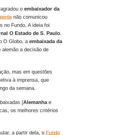
o agradou o
embaixador da
iente
não comunicou
 no Fundo. A ideia foi
rnal O Estado de S. Paulo
.
o O Globo, a
embaixada da
e alemão a decisão de
zação, mas em questões
letiva à imprensa, que
longo da semana.
baixadas [
Alemanha
e
as, os melhores critérios
ar, a partir dela, o
Fundo