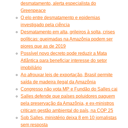
desmatamento, alerta especialista do
Greenpeace
O elo entre desmatamento e epidemias
investigado pela ciência
Desmatamento em alta, grileiros à solta, crises
políticas: queimadas na Amazônia podem ser
piores que as de 2019
Possível novo decreto pode reduzir a Mata
Atlântica para beneficiar interesse do setor
imobiliário
Ao afrouxar leis de exportação, Brasil permite
saída de madeira ilegal da Amazônia
Congresso não vota MP e Fundão do Salles cai
Salles defende que países poluidores paguem
pela preservação da Amazônia, e ex-ministros
criticam gestão ambiental do país, na COP 25
Sob Salles, ministério deixa 8 em 10 jornalistas
sem resposta