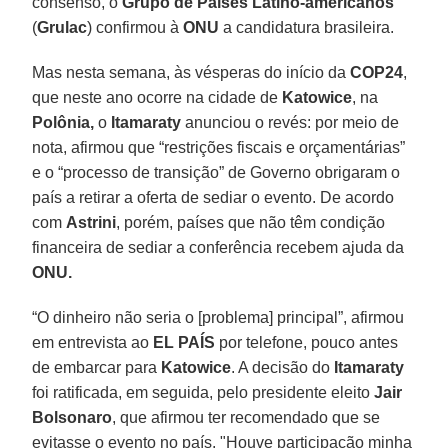
consenso, o
Grupo de Países Latino-americanos
(
Grulac
) confirmou à
ONU
a candidatura brasileira.
Mas nesta semana, às vésperas do início da
COP24
,
que neste ano ocorre na cidade de
Katowice
, na
Polônia,
o
Itamaraty
anunciou o revés: por meio de
nota, afirmou que “restrições fiscais e orçamentárias”
e o “processo de transição” de Governo obrigaram o
país a retirar a oferta de sediar o evento. De acordo
com
Astrini
, porém, países que não têm condição
financeira de sediar a conferência recebem ajuda da
ONU.
“O dinheiro não seria o [problema] principal”, afirmou
em entrevista ao
EL PAÍS
por telefone, pouco antes
de embarcar para
Katowice
. A decisão do
Itamaraty
foi ratificada, em seguida, pelo presidente eleito
Jair
Bolsonaro
, que afirmou ter recomendado que se
evitasse o evento no país. "Houve participação minha