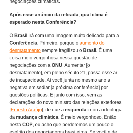
negociações climáticas.
Após esse anúncio da retirada, qual clima é
esperado nesta Conferência?
O
Brasil
irá com uma imagem muito delicada para a
Conferência
. Primeiro, porque o
aumento do
desmatamento
sempre fragilizou o
Brasil
. É uma
coisa meio vergonhosa nessa questão de
negociações com a
ONU
. Aumentar [o
desmatamento], em pleno século 21, passa esse ar
de incapacidade. Aí você junta no mesmo ano a
negativa em sediar [a próxima conferência] por
questões políticas. E junto com isso, vem as
declarações do novo ministro das relações exteriores
[
Ernesto Araújo
], de que a
esquerda
criou a ideologia
da
mudança climática
. É meio vergonhoso. Então
nesta
COP
, eu acho que perderemos um pouco o
espírito dos negociadores brasileiros. Se você é de