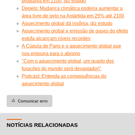
produtiva em 2100, diz estudo
Degelo: Mudança climática poderia aumentar a
área livre de gelo na Antártida em 25% até 2100
Aquecimento global dá insônia, diz estudo
Aquecimento global e emissão de gases do efeito
estufa alcançam níveis recordes
A Cúpula de Paris e o aquecimento global que
nos empurra para o abismo
"Com o aquecimento global, um quarto dos
furacões do mundo será devastador\"
Podcast: Entenda as consequências do
aquecimento global
⚠️
Comunicar erro
NOTÍCIAS RELACIONADAS