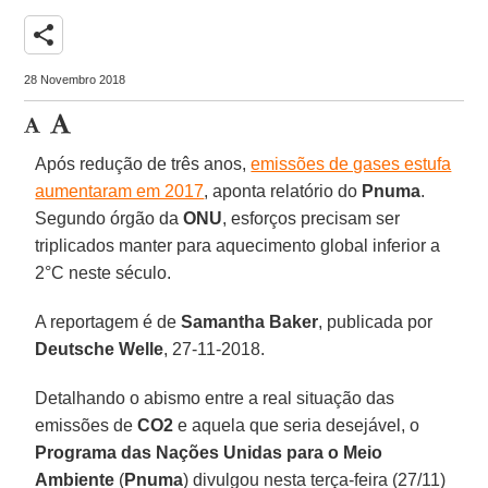
share
28 Novembro 2018
Após redução de três anos,
emissões de gases estufa
aumentaram em 2017
, aponta relatório do
Pnuma
.
Segundo órgão da
ONU
, esforços precisam ser
triplicados manter para aquecimento global inferior a
2°C neste século.
A reportagem é de
Samantha Baker
, publicada por
Deutsche Welle
, 27-11-2018.
Detalhando o abismo entre a real situação das
emissões de
CO2
e aquela que seria desejável, o
Programa das Nações Unidas para o Meio
Ambiente
(
Pnuma
) divulgou nesta terça-feira (27/11)