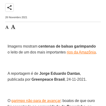
share
26 Novembro 2021
Imagens mostram
centenas de balsas garimpando
o leito de um dos mais importantes
rios da Amazônia
.
A reportagem é de
Jorge Eduardo Dantas
,
publicada por
Greenpeace Brasil
, 24-11-2021.
O
garimpo não para de avançar
: boatos de que ouro