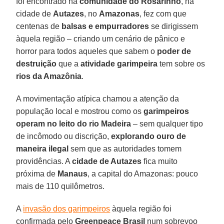
foi encontrado na
comunidade do Rosarinho
, na
cidade de
Autazes
, no
Amazonas
, fez com que
centenas de
balsas e empurradores
se dirigissem
àquela região – criando um cenário de pânico e
horror para todos aqueles que sabem o
poder de
destruição
que a
atividade garimpeira
tem sobre os
rios da Amazônia
.
A movimentação atípica chamou a atenção da
população local e mostrou como os
garimpeiros
operam no leito do rio Madeira
– sem qualquer tipo
de incômodo ou discrição,
explorando ouro de
maneira ilegal
sem que as autoridades tomem
providências. A
cidade de Autazes
fica muito
próxima de
Manaus
, a capital do Amazonas: pouco
mais de 110 quilômetros.
A
invasão dos garimpeiros
àquela região foi
confirmada pelo
Greenpeace Brasil
num sobrevoo