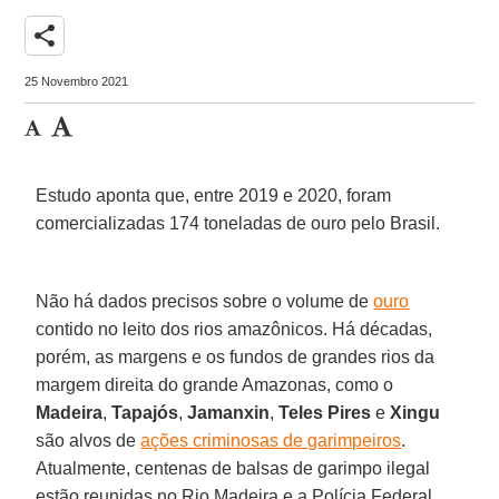
share
25 Novembro 2021
Estudo aponta que, entre 2019 e 2020, foram
comercializadas 174 toneladas de ouro pelo Brasil.
Não há dados precisos sobre o volume de
ouro
contido no leito dos rios amazônicos. Há décadas,
porém, as margens e os fundos de grandes rios da
margem direita do grande Amazonas, como o
Madeira
,
Tapajós
,
Jamanxin
,
Teles Pires
e
Xingu
são alvos de
ações criminosas de garimpeiros
.
Atualmente, centenas de balsas de garimpo ilegal
estão reunidas no Rio Madeira e a Polícia Federal