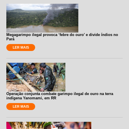
Megagarimpo ilegal provoca ‘febre do ouro’ e divide índios no
Pará
LER MAIS
Operação conjunta combate garimpo ilegal de ouro na terra
indígena Yanomami, em RR
LER MAIS