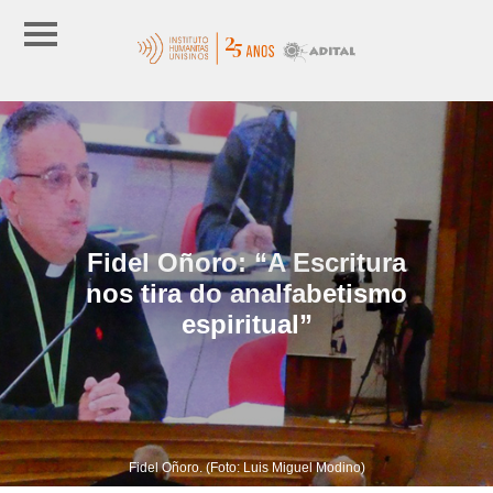
Fidel Oñoro: “A Escritura
nos tira do analfabetismo
espiritual”
Fidel Oñoro. (Foto: Luis Miguel Modino)