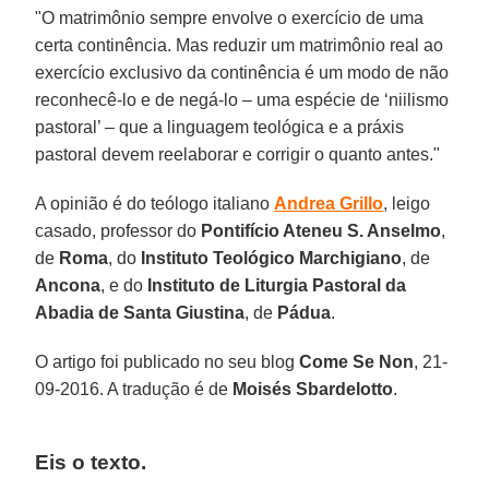
"O matrimônio sempre envolve o exercício de uma
certa continência. Mas reduzir um matrimônio real ao
exercício exclusivo da continência é um modo de não
reconhecê-lo e de negá-lo – uma espécie de ‘niilismo
pastoral’ – que a linguagem teológica e a práxis
pastoral devem reelaborar e corrigir o quanto antes."
A opinião é do teólogo italiano
Andrea Grillo
, leigo
casado, professor do
Pontifício Ateneu S. Anselmo
,
de
Roma
, do
Instituto Teológico Marchigiano
, de
Ancona
, e do
Instituto de Liturgia Pastoral da
Abadia de Santa Giustina
, de
Pádua
.
O artigo foi publicado no seu blog
Come Se Non
, 21-
09-2016. A tradução é de
Moisés Sbardelotto
.
Eis o texto.