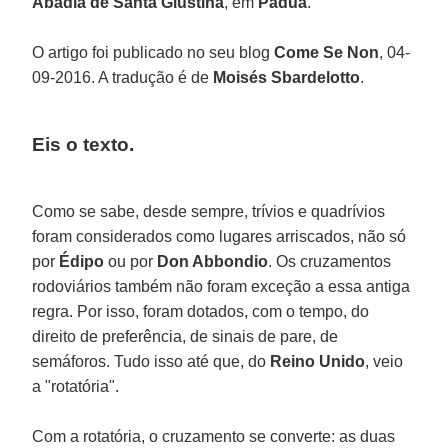
Abadia de Santa Giustina
, em
Pádua
.
O artigo foi publicado no seu blog
Come Se Non
, 04-
09-2016. A tradução é de
Moisés Sbardelotto
.
Eis o texto.
Como se sabe, desde sempre, trívios e quadrívios
foram considerados como lugares arriscados, não só
por
Édipo
ou por
Don Abbondio
. Os cruzamentos
rodoviários também não foram exceção a essa antiga
regra. Por isso, foram dotados, com o tempo, do
direito de preferência, de sinais de pare, de
semáforos. Tudo isso até que, do
Reino Unido
, veio
a "rotatória".
Com a rotatória, o cruzamento se converte: as duas