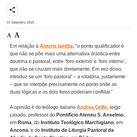
share
07 Setembro 2016
Em relação à
Amoris laetitia
, "o ponto qualificador é
que não se põe mais uma alternativa drástica entre
doutrina e pastoral, entre ‘foro externo’ e ‘foro interno’,
que não se cruzam mais diretamente. Em vez disso,
introduz-se um ‘foro pastoral’ – a rotatória, justamente
– que se interpõe precisamente no ponto onde as
duas lógicas e os dois foros poderiam conflitar."
A opinião é do teólogo italiano
Andrea Grillo
, leigo
casado, professor do
Pontifício Ateneu S. Anselmo
,
em
Roma
, do
Instituto Teológico Marchigiano
, em
Ancona
, e do
Instituto de Liturgia Pastoral da