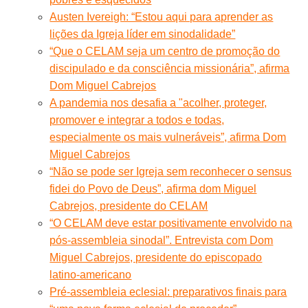
Austen Ivereigh: “Estou aqui para aprender as
lições da Igreja líder em sinodalidade”
“Que o CELAM seja um centro de promoção do
discipulado e da consciência missionária”, afirma
Dom Miguel Cabrejos
A pandemia nos desafia a "acolher, proteger,
promover e integrar a todos e todas,
especialmente os mais vulneráveis”, afirma Dom
Miguel Cabrejos
“Não se pode ser Igreja sem reconhecer o sensus
fidei do Povo de Deus”, afirma dom Miguel
Cabrejos, presidente do CELAM
“O CELAM deve estar positivamente envolvido na
pós-assembleia sinodal”. Entrevista com Dom
Miguel Cabrejos, presidente do episcopado
latino-americano
Pré-assembleia eclesial: preparativos finais para