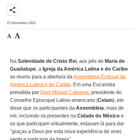
share
22 Novembro 2021
Na
Solenidade de Cristo Rei
, aos pés de
Maria de
Guadalupe
, a
Igreja da América Latina e do Caribe
se reuniu para a abertura da
Assembleia Eclesial da
América Latina e do Caribe
. Em uma Eucaristia
presidida por
Dom Miguel Cabrejos
, presidente do
Conselho Episcopal Latino-americano (
Celam
), ele
disse que os participantes da
Assembleia
, mais de
mil, incluindo os presentes na
Cidade do México
e
os que participam virtualmente, estavam lá para dar
"graças a Deus por esta nova experiência de viver,
sentir e participar da Igreja".