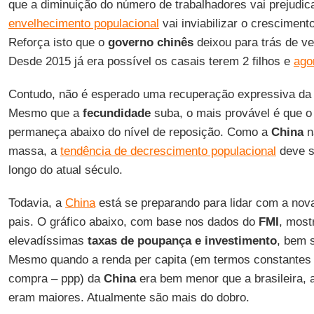
que a diminuição do número de trabalhadores vai prejudic
envelhecimento populacional
vai inviabilizar o cresciment
Reforça isto que o
governo chinês
deixou para trás de v
Desde 2015 já era possível os casais terem 2 filhos e
agor
Contudo, não é esperado uma recuperação expressiva d
Mesmo que a
fecundidade
suba, o mais provável é que o
permaneça abaixo do nível de reposição. Como a
China
n
massa, a
tendência de decrescimento populacional
deve s
longo do atual século.
Todavia, a
China
está se preparando para lidar com a nov
pais. O gráfico abaixo, com base nos dados do
FMI
, most
elevadíssimas
taxas de poupança e investimento
, bem 
Mesmo quando a renda per capita (em termos constantes
compra – ppp) da
China
era bem menor que a brasileira, 
eram maiores. Atualmente são mais do dobro.