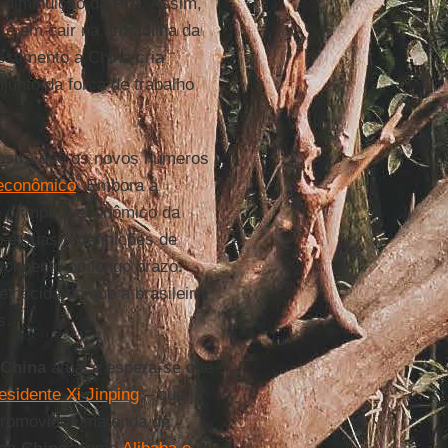
a diminuição da
PIA
. Assim,
e em cair na armadilha da
estimento a China cria
unto da força de trabalho
ostra que os novos números
econômico
. Embora a
e o ímpeto econômico da
 e suas redefinições de
escimento no longo prazo.
lhecida do que a brasileira,
s.
China
atual e espera-se que
esidente Xi Jinping
– que já
 promovido uma onda de