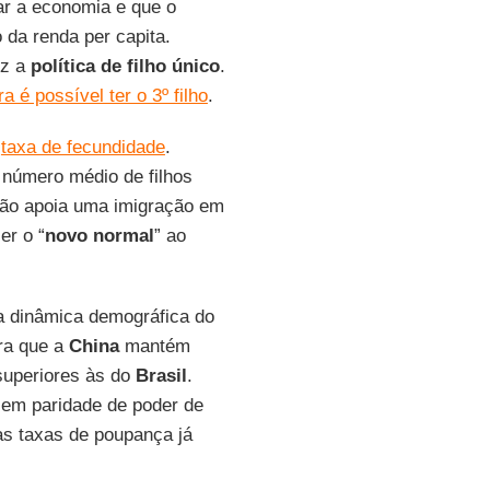
ar a economia e que o
o da renda per capita.
ez a
política de filho único
.
a é possível ter o 3º filho
.
a
taxa de fecundidade
.
 número médio de filhos
ão apoia uma imigração em
er o “
novo normal
” ao
a dinâmica demográfica do
ra que a
China
mantém
superiores às do
Brasil
.
 em paridade de poder de
as taxas de poupança já