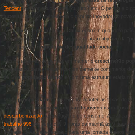
regulação, afetando as maiores
empresas de tecnologia
Tencent
, o setor educacional, cultural, etc. O perigo é o 
autoritárias
que inviabilizem o espírito inovador do povo 
As medidas regulatórias da
China
ocorrem quando o país
crescimento econômico desregrado para o objetivo da “
pr
com o foco na
redução da desigualdade social
.
Assim, ao invés de pensar em manter o
crescimento pop
preparando para crescer economicamente com menor desi
de uma
população menor
e com uma estrutura etária mai
século XXI.
Maior
prosperidade
contribui para manter as taxas de fe
Além de tudo,
menor proporção de jovens e adultos
cont
descarbonização
da produção e do consumo. A prática de
trabalho 996
, ou seja, das 9 horas da manhã às 9 horas da
semana, deve ceder espaço para uma jornada menos est