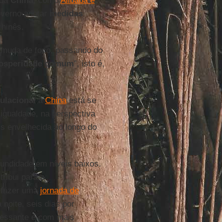
da
China
, como
Alibaba e
governo adotar
medidas
chinês.
 muda de foco, passando do
osperidade comum
”, isto é,
ulacional
a
China
está se
gualdade, na perspectiva
s envelhecida ao longo do
cundidade em níveis baixos.
ribui para a
 fazer uma
jornada de
 noite, seis dias por
ressante e com mais