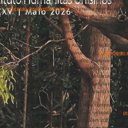
mercado de trabalho, que tem o efeito de contrabalançar 
o
processo de envelhecimento
não implica necessariament
renda média como no Brasil atual. Com altas taxas de inv
empregos e avança com a tecnologia permitindo que o conj
fique mais produtiva, especialmente a população idosa.
O artigo de
Bert Hofman
(East Asia Forum, 6/06/2021) m
da população da
China
não condenarão seu
crescimento 
demografia apresente diversos desafios, é improvável qu
China
nas próximas duas décadas seja desviado do curso
políticas são projetadas para enfrentar o obstáculo ao cr
Por exemplo, a
China
, com uma estrutura etária mais enve
mantém taxas de crescimento econômico muito superiore
A questão demográfica não é o tema mais controverso na
os erros da “
política de filho único
” não se repitam. O
pr
está com uma nova “reeleição” garantida em 2022 – tem