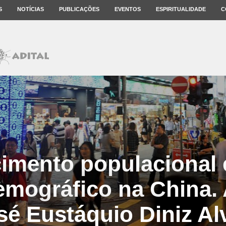
S
NOTÍCIAS
PUBLICAÇÕES
EVENTOS
ESPIRITUALIDADE
C
imento populacional e
mográfico na China. 
sé Eustáquio Diniz Al