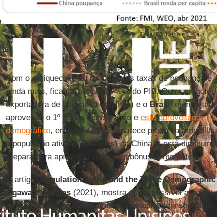
Foto: EcoDebate
Com o enriquecimento da
China
as taxas de poupança e 
ainda mais, ficando acima de 40% do PIB. Outra caracterí
exportadora de poupança (capitais) e o
Brasil
é importador
aproveitou o 1º bônus demográfico e
está aproveitando, t
demográfico
, enquanto o Brasil parece preso na armadilh
a população ativa (15-64 anos) da China já está diminuindo
prepara para aproveitar o terceiro bônus demográfico.
O artigo “
Population Aging and the Three Demographic 
Ogawa e colegas
(2021), mostra que é possível aproveit
em função do aproveitamento do potencial de inserção da