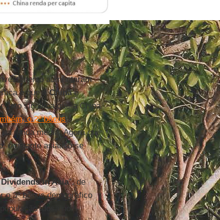
investimento aumentaram
stica é que a
China
é
. Isto significa que a China
ambém, o 2º bônus
a da renda média. Agora que
, o gigante asiático se
Dividends in Asia
”, de
ar o 3º bônus demográfico
 população idosa no