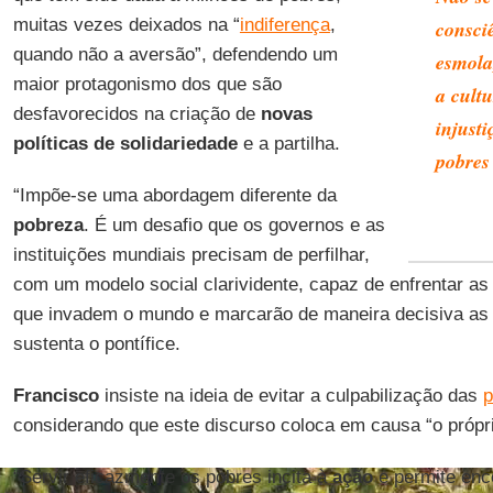
muitas vezes deixados na “
indiferença
,
consci
quando não a aversão”, defendendo um
esmola
maior protagonismo dos que são
a cult
desfavorecidos na criação de
novas
injust
políticas de solidariedade
e a partilha.
pobres
“Impõe-se uma abordagem diferente da
pobreza
. É um desafio que os governos e as
instituições mundiais precisam de perfilhar,
com um modelo social clarividente, capaz de enfrentar a
que invadem o mundo e marcarão de maneira decisiva as
sustenta o pontífice.
Francisco
insiste na ideia de evitar a culpabilização das
p
considerando que este discurso coloca em causa “o própr
“Servir eficazmente os pobres incita à
ação
e permite enc