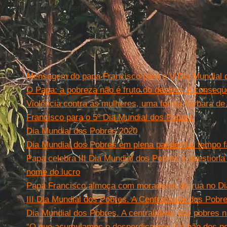
mais
pobres
”, refere.
Leia mais
Mensagem do papa Francisco para o V Dia Mundial 
O Papa: a pobreza não é fruto do destino, é conseq
Violência contra as mulheres, uma forma bárbara d
Francisco para o 5º Dia Mundial dos Pobres
Dia Mundial dos Pobres 2020
Dia Mundial dos Pobres em plena pandemia: tempo f
Papa celebra III Dia Mundial dos Pobres e question
nome do lucro
Papa Francisco almoça com moradores de rua no Di
III Dia Mundial dos Pobres. A Centralidade dos Pobr
Dia Mundial dos Pobres. A centralidade dos pobres n
“O que acumulamos e desperdiçamos é o pão dos po