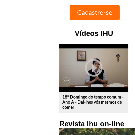
Vídeos IHU
play_circle_outline
18º Domingo do tempo comum -
Ano A - Dai-lhes vós mesmos de
comer
Revista ihu on-line