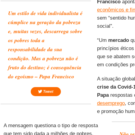
Francisco
apont
econômicos e fi
Um estilo de vida individualista é
sem “sentido hum
cúmplice na geração da pobreza
social”.
e, muitas vezes, descarrega sobre
os pobres toda a
“Um
mercado
qu
responsabilidade da sua
princípios ético
que se abatem s
condição. Mas a pobreza não é
em condições pre
fruto do destino; é consequência
do egoísmo – Papa Francisco
A situação global
crise da Covid-
Tweet
Papa
respostas 
desemprego
, co
e promoção hum
A mensagem questiona o tipo de resposta
Não se
que tem sido dada a milhões de pobres,