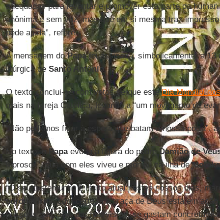
adequadas para levantar e promover esta parte da huma
anônima e sem voz, mas que em si mesma traz impresso 
pede ajuda”, refere.
A mensagem do
Papa
foi assinada, simbolicamente, a 13 d
litúrgica de
Santo Antônio
.
O texto conclui-se com votos de que este
Dia Mundial do
mais na Igreja Católica, levando a “um movimento de evan
“Não podemos ficar à espera que batam à nossa porta”, a
No texto, o
Papa
evoca a figura do padre
Damião de Veus
leprosos”, que com eles viveu e morreu na ilha de
Moloka
“O seu testemunho é muito atual nestes nossos dias, ma
coronavírus
: com certeza a graça de Deus está em ação
pessoas que, sem dar nas vistas, se gastam concretament