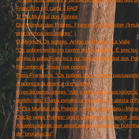
Francisco em carta à FAO
1º Dia Mundial dos Pobres
Dia Mundial dos Pobres. François Le Forestier (Irm
precisamos dos pobres"
O enigma? Os pobres. Artigo de Raniero La Valle
“Os pobres estão no centro do Evangelho. É preciso
afirma o papa Francisco na Jornada Mundial dos Po
Reconhecer Jesus nos pobres
Papa Francisco. “Os pobres são o nosso passaporte 
A pobreza, a doença dos pobres
A opção pelos pobres “não é uma opção sociológica
pontificado. É uma exigência evangélica”, atesta o 
1º Dia Mundial dos Pobres – 19 de novembro - Men
Opção pelos Pobres: único caminho para seguir Jes
Aqueles pobres que almoçam na catedral de Bolonh
de "profanação”