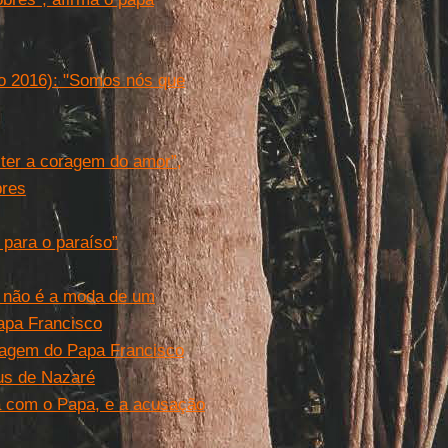
ão 2016): "Somos nós que
 ter a coragem do amor”,
bres
para o paraíso”
, não é a moda de um
Papa Francisco
sagem do Papa Francisco
us de Nazaré
a com o Papa, e a acusação