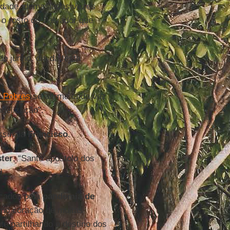
nidade, demasiadas vezes
o rosto do Salvador que
e junho, dia da festa
s Pobres
se afirme cada vez
gelização”.
ssinala
Francisco
.
ter
, “Santo apóstolo dos
i
.
rcados pela
pandemia de
 no coração de muitas
e partilhando o destino dos