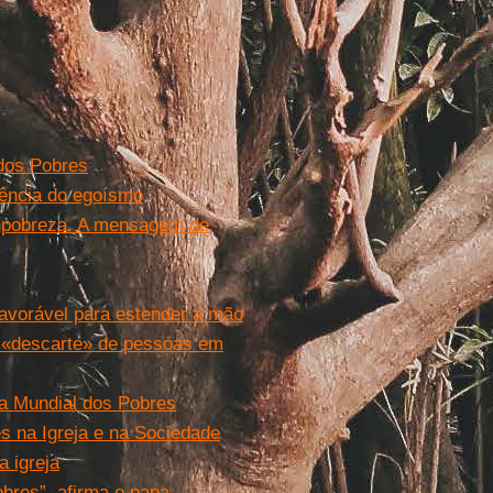
dos Pobres
uência do egoísmo
e pobreza. A mensagem de
avorável para estender a mão
a «descarte» de pessoas em
a Mundial dos Pobres
es na Igreja e na Sociedade
a igreja
bres”, afirma o papa