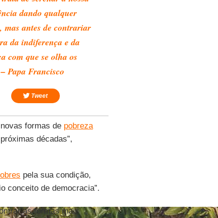
ência dando qualquer
, mas antes de contrariar
ura da indiferença e da
iça com que se olha os
 – Papa Francisco
Tweet
s novas formas de
pobreza
 próximas décadas”,
obres
pela sua condição,
io conceito de democracia”.
ontrar as formas mais