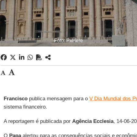
Foto: PxHere
Francisco
publica mensagem para o
V Dia Mundial dos P
sistema financeiro.
A reportagem é publicada por
Agência Ecclesia
, 14-06-20
O
Papa
alertou para as consequências sociais e econômi