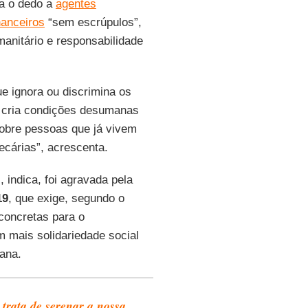
a o dedo a
agentes
nanceiros
“sem escrúpulos”,
anitário e responsabilidade
e ignora ou discrimina os
s cria condições desumanas
obre pessoas que já vivem
cárias”, acrescenta.
, indica, foi agravada pela
19
, que exige, segundo o
concretas para o
m mais solidariedade social
ana.
 trata de serenar a nossa