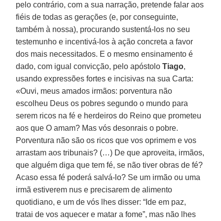
pelo contrário, com a sua narração, pretende falar aos
fiéis de todas as gerações (e, por conseguinte,
também à nossa), procurando sustentá-los no seu
testemunho e incentivá-los à ação concreta a favor
dos mais necessitados. E o mesmo ensinamento é
dado, com igual convicção, pelo apóstolo
Tiago
,
usando expressões fortes e incisivas na sua Carta:
«Ouvi, meus amados irmãos: porventura não
escolheu Deus os pobres segundo o mundo para
serem ricos na fé e herdeiros do Reino que prometeu
aos que O amam? Mas vós desonrais o pobre.
Porventura não são os ricos que vos oprimem e vos
arrastam aos tribunais? (…) De que aproveita, irmãos,
que alguém diga que tem fé, se não tiver obras de fé?
Acaso essa fé poderá salvá-lo? Se um irmão ou uma
irmã estiverem nus e precisarem de alimento
quotidiano, e um de vós lhes disser: “Ide em paz,
tratai de vos aquecer e matar a fome”, mas não lhes