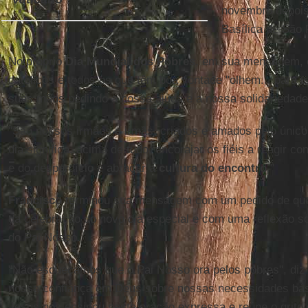
novembro depois
Basílica de São 
No próprio
Dia Mundial dos Pobres
, em sua mensagem, 
católicos e todos os que têm boa vontade "olhem... para
suas mãos pedindo a nossa ajuda e a nossa solidariedade
"São nossos irmãos e irmãs, criados e amados pelo único P
dia significa, acima de tudo, encorajar os fiéis a reagir c
e do desperdício e abraçar a
cultura do encontro
."
Francisco
terminou sua mensagem com um pedido de que 
da celebração do novo dia especial e com uma reflexão so
do Pai Nosso.
"Não esqueçamos que o Pai Nosso ora pelos pobres", diz 
nossa confiança em Deus sobre nossas necessidades bás
Jesus nos ensinou nesta oração expressa e reúne o grito