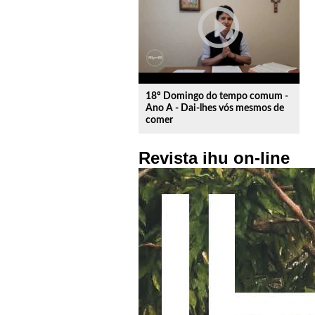
play_circle_outline
18º Domingo do tempo comum -
Ano A - Dai-lhes vós mesmos de
comer
Revista ihu on-line