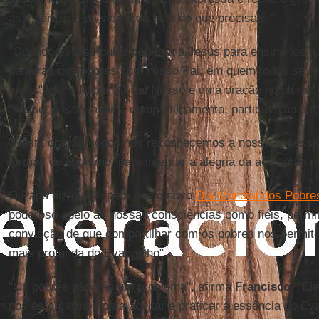
as incertezas da vida e da falta do que precisam."
"Quando os discípulos pediram a Jesus para ensiná-los a 
palavras dos pobres com nosso Pai, em quem todos se 
irmãs", diz o Papa. "O Pai Nosso é uma oração no plural:
"nosso" e isso implica compartilhamento, participação e r
"Nesta oração, todos nós reconhecemos a nossa necessid
formas de egoísmo, para integrar a alegria da aceitação m
O Papa diz que espera que o novo
Dia Mundial dos Pobre
poderoso apelo às nossas consciências como fiéis, permi
convicção de que compartilhar com os pobres nos permit
mais profunda do Evangelho".
"Os pobres não são um problema", afirma
Francisco
. "El
nos esforçarmos para aceitar e praticar a essência do E