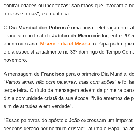
contrariedades ou incertezas: são mãos que invocam a b
irmãos e irmãs", ele continua.
O
Dia Mundial dos Pobres
é uma nova celebração no cale
Francisco no final do
Jubileu da Misericórdia
, entre 201
encerrou o ano,
Misericordia et Misera
, o Papa pediu que
o dia especial anualmente no 33º domingo do Tempo Com
novembro.
A mensagem de
Francisco
para o primeiro Dia Mundial do
"
Vamos amar, não com palavras, mas com ações
" e foi 
terça-feira. O título da mensagem advém da primeira carta
diz à comunidade cristã da sua época: "Não amemos de 
sim de atitudes e em verdade".
"Essas palavras do apóstolo João expressam um imperati
desconsiderado por nenhum cristão", afirma o Papa, na 