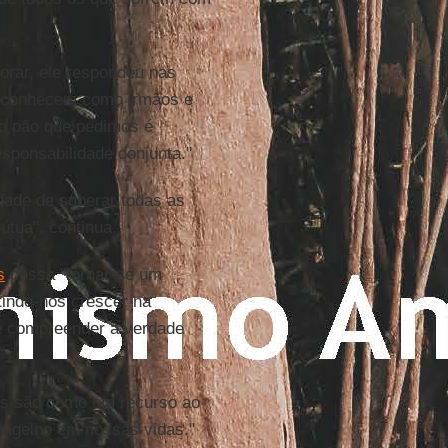
orar, ele respondeu nas
reconhecem como irmãos e
 o pão que pedimos é
esponsabilidade conjunta."
ade de superar todas as
útua", continua.
s
possa "tornar-se um
tindo-nos crescer na
e compreender a verdade
es são como um recurso ao
vangelho em nossas vidas."