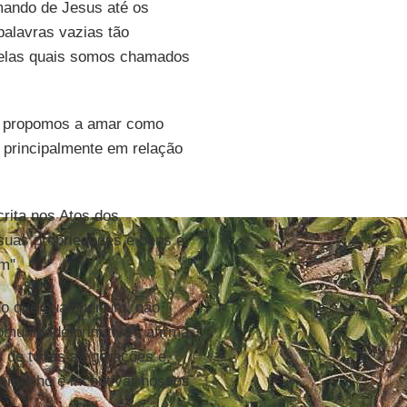
omando de Jesus até os
palavras vazias tão
pelas quais somos chamados
os propomos a amar como
principalmente em relação
rita nos Atos dos
suas propriedades e bens e
m".
o que qualquer um, não
munidade primitiva", afirma
s de todas as gerações e,
temunho e incentivar nossos