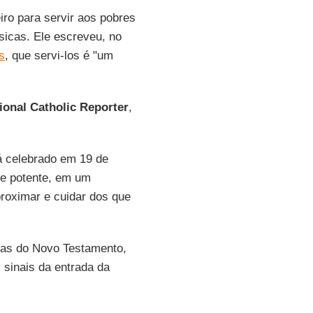
ro para servir aos pobres
icas. Ele escreveu, no
s
, que servi-los é "um
ional Catholic Reporter
,
á celebrado em 19 de
 e potente, em um
proximar e cuidar dos que
tas do Novo Testamento,
 sinais da entrada da