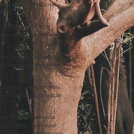
 de celebrar a missa na
Pedro.
o Papa pede que os
 todos aqueles que estendem
".
ai Celestial", diz ele. "Este
ontra uma cultura do descarte
a oração esteja no centro
bre o significado da oração
ele. "Pedir pão expressa
icas na vida. Tudo o que
 de todos os que sofrem com