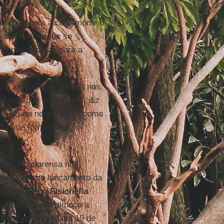
tãs comecem a comemorar o
ial e sugere que se
 convidando-as para a
 e assistência, vamos nos
o Deus que buscamos", diz
ebê-las na nossa mesa como
a fé de forma mais
cia de imprensa no
de junho, no lançamento da
cebispo
Rino Fisichella
sco ofereceria almoço a
ssoas pobres no dia 19 de