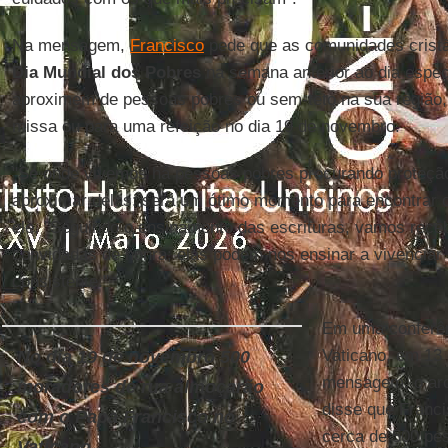
Na mensagem,
Francisco
pede que as comunidades cris
Dia Mundial dos Pobres
na semana anterior ao dia espec
aproximem de pessoas pobres ou sem-teto na sua região,
missa ou para uma refeição no dia 19 de novembro.
"Se onde vivemos há pessoas pobres procurando proteção
aproximar delas: será um ótimo momento para encontrar 
ele. "Seguindo o ensinamento das escrituras, vamos rec
convidadas de honra; elas podem nos ensinar a vivenciar 
consistente."
Em uma conferên
Vaticano, em 13 
No dia 19 de novembro 500
mensagem, o ar
moradores de rua almoçarão
disse que Franci
com o Papa Francisco no
cerca de 500 pe
Vaticano