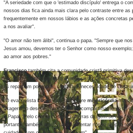
"A seriedade com que o 'estimado discípulo' entrega o c
nossos dias fica ainda mais clara pelo contraste entre as 
frequentemente em nossos lábios e as ações concretas 
a nos avaliar".
"O amor não tem álibi", continua o papa. "Sempre que n
Jesus amou, devemos ter o Senhor como nosso exemplo; 
ao amor aos pobres."
Francisco
também cita a comunidade cristã primitiva desc
Apóstolos, onde aqueles que seguiram a Cristo "vendiam 
os repartiam por todos, segundo a necessidade de cada u
"O evangelista
Lucas
, que fala sobre
misericórdia
mais d
exagera ao descrever a prática do compartilhamento na co
o Papa. "Pelo contrário, suas palavras dirigem-se aos fiéi
portanto, também a nós, para sustentar nosso próprio tes
cuidados com os que mais precisam".