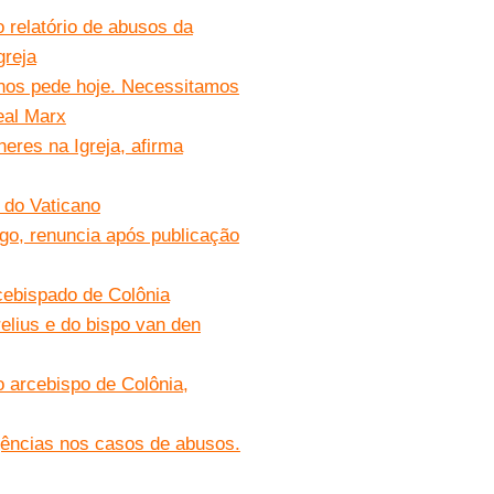
 relatório de abusos da
greja
 nos pede hoje. Necessitamos
eal Marx
eres na Igreja, afirma
 do Va
ticano
o, renuncia após publicação
rcebispado de Colônia
relius e do bispo van den
o arcebispo de Colônia,
gências nos casos de abusos.