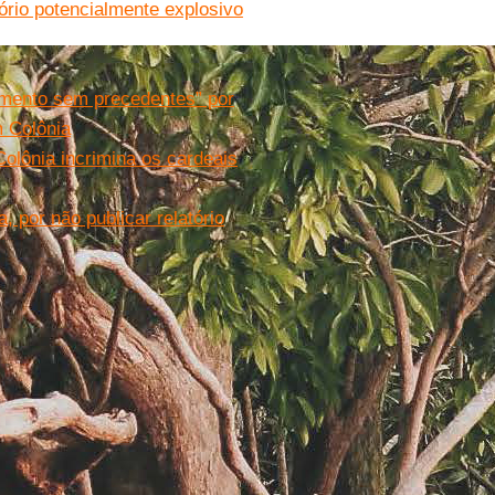
ório potencialmente explosivo
imento sem precedentes” por
m Colônia
olônia incrimina os cardeais
, por não publicar relatório