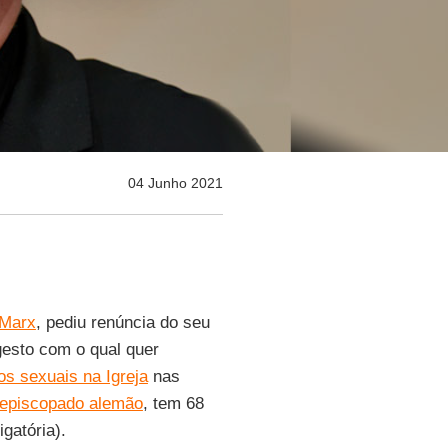
04 Junho 2021
 Marx
, pediu renúncia do seu
gesto com o qual quer
os sexuais na Igreja
nas
 episcopado alemão
, tem 68
gatória).