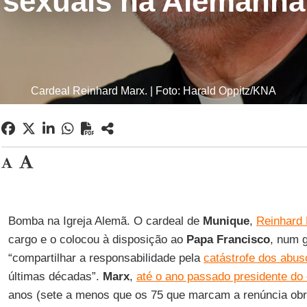
sexuais na Alemanha
Cardeal Reinhard Marx. | Foto: Harald Oppitz/KNA
Bomba na Igreja Alemã. O cardeal de
Munique
,
Reinhard
cargo e o colocou à disposição ao
Papa Francisco
, num 
“compartilhar a responsabilidade pela
catástrofe dos abus
últimas décadas”.
Marx
,
até o ano passado presidente do
anos (sete a menos que os 75 que marcam a renúncia obri