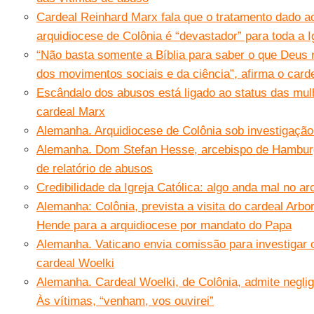
Cardeal Reinhard Marx fala que o tratamento dado ao
arquidiocese de Colônia é “devastador” para toda a I
“Não basta somente a Bíblia para saber o que Deus
dos movimentos sociais e da ciência”, afirma o card
Escândalo dos abusos está ligado ao status das mulh
cardeal Marx
Alemanha. Arquidiocese de Colônia sob investigação
Alemanha. Dom Stefan Hesse, arcebispo de Hamburg
de relatório de abusos
Credibilidade da Igreja Católica: algo anda mal no a
Alemanha: Colônia, prevista a visita do cardeal Arbo
Hende para a arquidiocese por mandato do Papa
Alemanha. Vaticano envia comissão para investigar 
cardeal Woelki
Alemanha. Cardeal Woelki, de Colônia, admite negli
Às vítimas, “venham, vos ouvirei”