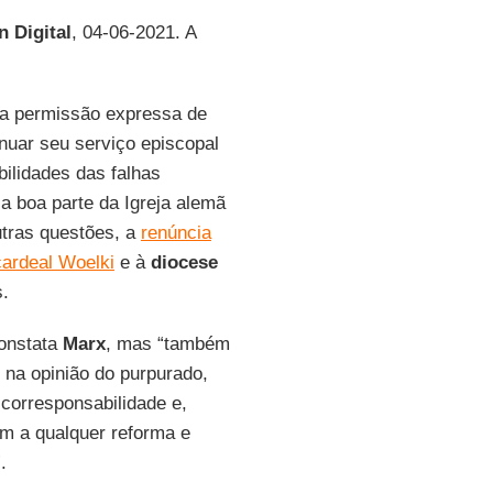
n Digital
, 04-06-2021. A
 a permissão expressa de
nuar seu serviço episcopal
ilidades das falhas
a boa parte da Igreja alemã
utras questões, a
renúncia
cardeal Woelki
e à
diocese
s.
constata
Marx
, mas “também
, na opinião do purpurado,
corresponsabilidade e,
em a qualquer reforma e
.