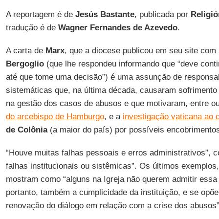
A reportagem é de
Jesús Bastante
, publicada por
Religió
tradução é de
Wagner Fernandes de Azevedo
.
A carta de
Marx
, que a diocese publicou em seu site com
Bergoglio
(que lhe respondeu informando que “deve conti
até que tome uma decisão”) é uma assunção de responsab
sistemáticas que, na última década, causaram sofrimento 
na gestão dos casos de abusos e que motivaram, entre o
do arcebispo de Hamburgo
, e a
investigação vaticana ao 
de Colônia
(a maior do país) por possíveis encobrimento
“Houve muitas falhas pessoais e erros administrativos”, 
falhas institucionais ou sistêmicas”. Os últimos exemplos
mostram como “alguns na Igreja não querem admitir essa 
portanto, também a cumplicidade da instituição, e se opõ
renovação do diálogo em relação com a crise dos abusos”