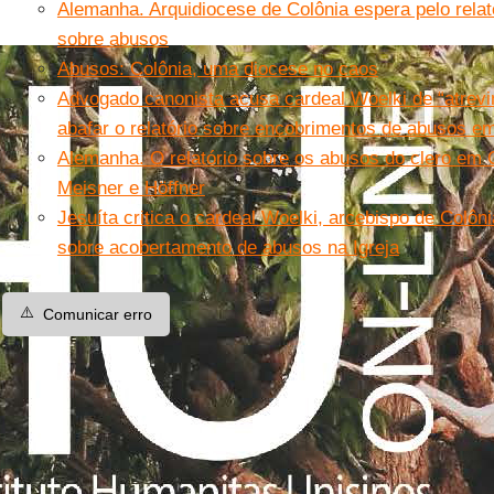
Alemanha. Arquidiocese de Colônia espera pelo relat
sobre abusos
Abusos: Colônia, uma diocese no caos
Advogado canonista acusa cardeal Woelki de “atrev
abafar o relatório sobre encobrimentos de abusos e
Alemanha. O relatório sobre os abusos do clero em C
Meisner e Höffner
Jesuíta critica o cardeal Woelki, arcebispo de Colônia
sobre acobertamento de abusos na Igreja
⚠️
Comunicar erro