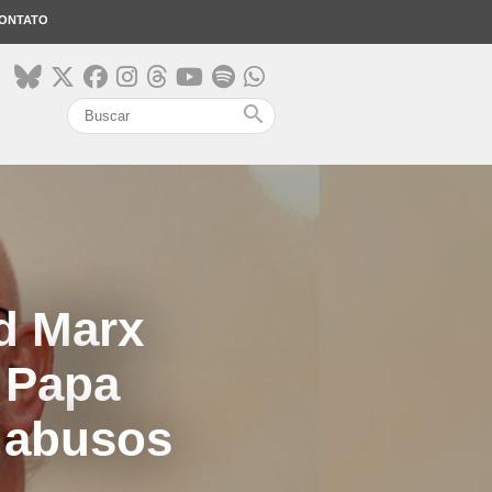
ONTATO
search
d Marx
 Papa
 abusos