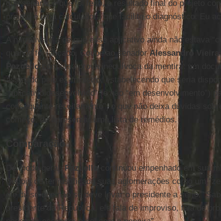
que separar o que foi feito, o resultado final do projeto com
projeto é uma calculadora que facilite o diagnóstico. Eu 
A narrativa é a de que esse aplicativo ainda não estava 
quando foi lançado. Coube ao senador
Alessandro Vieira
Pazuello
com uma prova inequívoca da mentira: um docume
assinado pelo ex-ministro, estabelecendo que seria dispo
“aplicativo desenvolvido” (e não “em desenvolvimento”) pa
consequente receitamento”, o que não deixa dúvidas sobr
começo, de apresentar uma lista de remédios.
Comparação
De modo geral,
Pazuello
continuou empenhado em sua mi
Depois de ter justificado suas aglomerações como um “ze
ele disse que não se deve levar o presidente a sério: “
presidente da República, ele fala de improviso, fala de pr