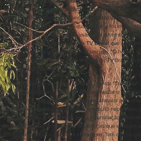
sido a pessoa responsável por colocar o aplicativo no ar: 
dentro, e colocou na rede pública”.
Pazuello
disse ter até
disso, uma informação que nunca havia sido dada, apesar 
Ministério recebeu em janeiro, quando o app foi anunciad
ferramenta nunca chegou a ser usada – e sustentou suas
reprodução de uma reportagem da
TV Brasil
que apresent
relato elogioso de um médico sobre seu uso. “O hacker é
botar o programa numa matéria extensa na TV Brasil”, iro
Omar Aziz
(
PSD
/
AM
).
Tem mais. Apesar de a ferramenta se chamar “
TrateCov
”
ideia de que o objetivo era o de apenas realizar o diagnós
tratamento. E que teria sido lançado em Manaus por conta
clínico, naquele caso, em Manaus, era muito necessário,
coisas estavam acontecendo, pela contaminação excessiv
termos diagnósticos diferentes de doenças que estavam 
Então, o diagnóstico era muito importante. Tem que se c