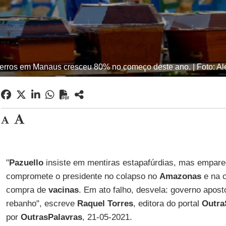
nterros em Manaus cresceu 80% no começo deste ano. | Foto: 
"
Pazuello
insiste em mentiras estapafúrdias, mas empare
compromete o presidente no colapso no
Amazonas
e na c
compra de
vacinas
. Em ato falho, desvela: governo apos
rebanho", escreve
Raquel Torres
, editora do portal
Outra
por
OutrasPalavras
, 21-05-2021.