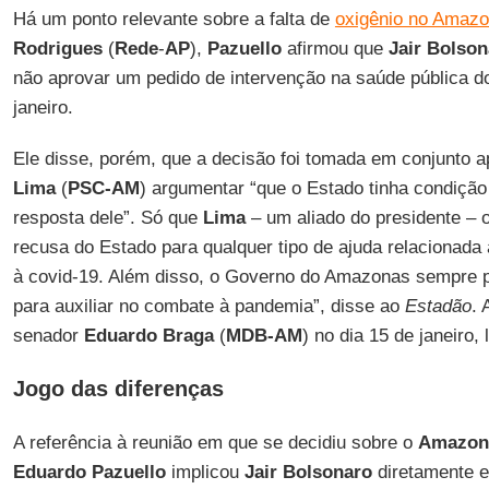
Há um ponto relevante sobre a falta de
oxigênio no Amaz
Rodrigues
(
Rede
-
AP
),
Pazuello
afirmou que
Jair Bolson
não aprovar um pedido de intervenção na saúde pública d
janeiro.
Ele disse, porém, que a decisão foi tomada em conjunto 
Lima
(
PSC-AM
) argumentar “que o Estado tinha condição
resposta dele”. Só que
Lima
– um aliado do presidente – 
recusa do Estado para qualquer tipo de ajuda relacionada
à covid-19. Além disso, o Governo do Amazonas sempre p
para auxiliar no combate à pandemia”, disse ao
Estadão
. 
senador
Eduardo
Braga
(
MDB-AM
) no dia 15 de janeiro,
Jogo das diferenças
A referência à reunião em que se decidiu sobre o
Amazon
Eduardo
Pazuello
implicou
Jair Bolsonaro
diretamente e