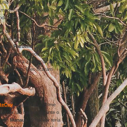
smo assim, o general
o modificado a pedido do
todo modo, o termo serviu.
U
, da
AGU
e da
CGU
eram
ivado essa decisão “do
entiu
Pazuello
ainda na
, O Globo analisou
onar contra a negociação
 fevereiro. Eles ficaram
ntes, em janeiro…
ateCov
é digna de um filme
bado” por um hacker durante o
m em
Manaus
. O hacker teria