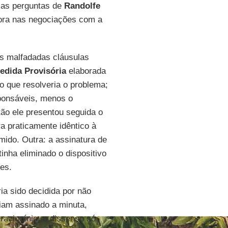
las perguntas de
Randolfe
ora nas negociações com a
as malfadadas cláusulas
edida Provisória
elaborada
go que resolveria o problema;
sponsáveis, menos o
tão ele presentou seguida o
a praticamente idêntico à
mido. Outra: a assinatura de
inha eliminado o dispositivo
es.
ia sido decidida por não
iam assinado a minuta,
raciocínio, o dissenso só