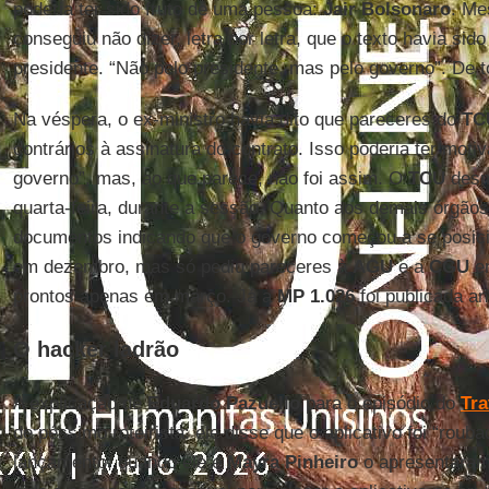
poderia ter sido fruto de uma pessoa:
Jair Bolsonaro
. Me
conseguiu não dizer, letra por letra, que o texto havia sid
presidente. “Não pelo presidente, mas pelo governo”. De 
Na véspera, o ex-ministro havia dito que pareceres do
TC
contrários à assinatura do contrato. Isso poderia ter mot
governo”, mas, ao que parece, não foi assim. O
TCU
desm
quarta-feira, durante a sessão. Quanto aos demais órgãos
documentos indicando que o governo começou a se posici
em dezembro, mas só pediu pareceres à
AGU
e a
CGU
em
prontos apenas em março. Já a
MP 1.026
foi publicada a
O hacker ladrão
A explicação de
Eduardo
Pazuello
para o episódio do
Tr
de péssimo roteirista: ele disse que o aplicativo foi “rou
lançamento, quando ele e
Mayra
Pinheiro
o apresentara