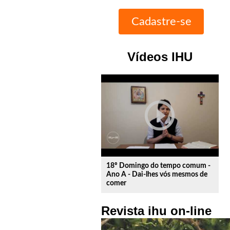
Vídeos IHU
play_circle_outline
18º Domingo do tempo comum -
Ano A - Dai-lhes vós mesmos de
comer
Revista ihu on-line