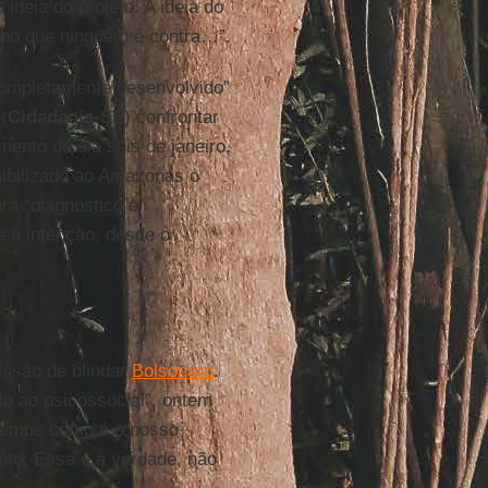
 ideia do projeto. A ideia do
acho que ninguém é contra…”.
“completamente desenvolvido”
(
Cidadania-SE
) confrontar
nto do dia seis de janeiro,
nibilizado ao Amazonas o
ra “diagnóstico e
e a intenção, desde o
ssão de blindar
Bolsonaro
.
lo ao psicossocial”, ontem
Sabemos como é o nosso
onto. Essa é a verdade, não