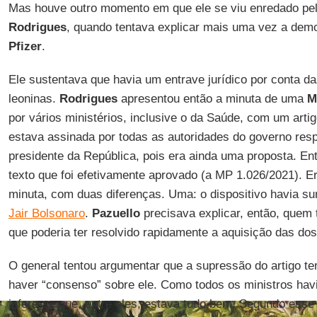
Mas houve outro momento em que ele se viu enredado pe
Rodrigues
, quando tentava explicar mais uma vez a dem
Pfizer
.
Ele sustentava que havia um entrave jurídico por conta d
leoninas.
Rodrigues
apresentou então a minuta de uma
M
por vários ministérios, inclusive o da Saúde, com um arti
estava assinada por todas as autoridades do governo re
presidente da República, pois era ainda uma proposta. En
texto que foi efetivamente aprovado (a MP 1.026/2021). Er
minuta, com duas diferenças. Uma: o dispositivo havia su
Jair Bolsonaro
.
Pazuello
precisava explicar, então, quem t
que poderia ter resolvido rapidamente a aquisição das dos
O general tentou argumentar que a supressão do artigo ter
haver “consenso” sobre ele. Como todos os ministros hav
infere-se que, entre eles, estava tudo bem. Segundo esse 