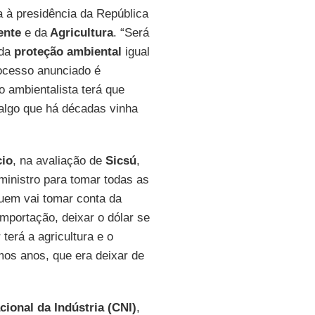
a à presidência da República
ente
e da
Agricultura
. “Será
 da
proteção ambiental
igual
ocesso anunciado é
o ambientalista terá que
 algo que há décadas vinha
cio
, na avaliação de
Sicsú
,
inistro para tomar todas as
uem vai tomar conta da
importação, deixar o dólar se
terá a agricultura e o
imos anos, que era deixar de
ional da Indústria
(CNI)
,