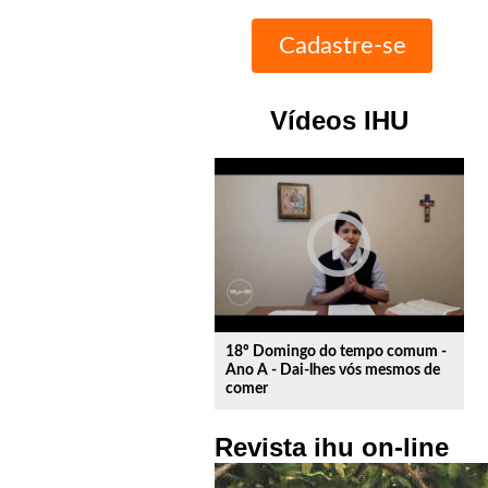
Vídeos IHU
play_circle_outline
18º Domingo do tempo comum -
Ano A - Dai-lhes vós mesmos de
comer
Revista ihu on-line