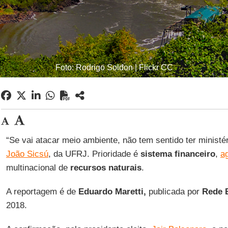
Foto: Rodrigo Soldon | Flickr CC
“Se vai atacar meio ambiente, não tem sentido ter ministér
João Sicsú
, da UFRJ. Prioridade é
sistema financeiro
,
a
multinacional de
recursos naturais
.
A reportagem é de
Eduardo Maretti,
publicada por
Rede B
2018.