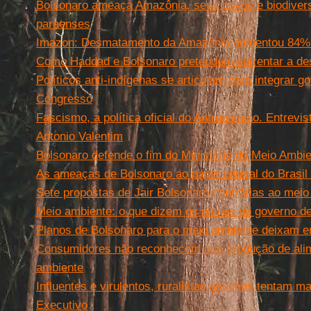
Bolsonaro ameaça Amazônia, seus povos e biodivers
paraenses
Imazon: Desmatamento da Amazônia aumentou 84%
Como Haddad e Bolsonaro pretendem enfrentar a de
Políticos anti-indígenas se articulam para integrar g
Congresso
Fascismo, a política oficial do Antropoceno. Entrevi
Antonio Valentim
Bolsonaro defende o fim do Ministério do Meio Ambi
As ameaças de Bolsonaro ao papel central do Brasil
Sete propostas de Jair Bolsonaro contrárias ao mei
Meio ambiente: o que dizem os planos de governo d
Planos de Bolsonaro para o meio ambiente deixam e
Consumidores não reconhecem que produção de ali
ambiente
Influentes e virulentos, ruralistas gaúchos tentam 
Executivo