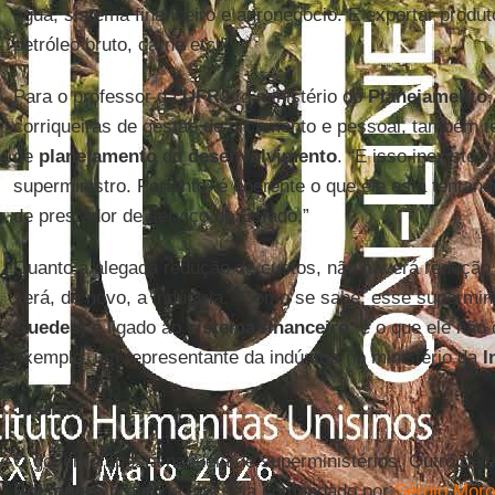
água, sistema financeiro e agronegócio. E exportar produt
petróleo bruto, carne etc.”
Para o professor da
UFRJ
, o ministério do
Planejamento
corriqueiras de gestão de orçamento e pessoal, também te
de
planejamento
do
desenvolvimento
. “E isso inexiste
superministro. Portanto, é coerente o que ele está tentand
de prestador de serviço do Estado.”
Quanto à alegada redução de custos, não haverá redução 
será, de novo, a indústria. “Como se sabe, esse supermin
Guedes
) é ligado ao
sistema financeiro
, e o que ele não
exemplo, um representante da indústria no ministério da
I
Justiça
O governo aposta na ideia de superministérios. Outro dele
Bolsonaro
pretende que seja comandado por
Sérgio Moro