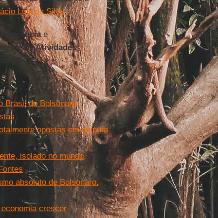
ácio Lula da Silva
.
ansparência
e
trole de Atividades
azenda.
o Brasil de Bolsonaro
stas
totalmente opostas em disputa
nte, isolado no mundo,
 Fontes
smo absoluto de Bolsonaro.
 economia crescer