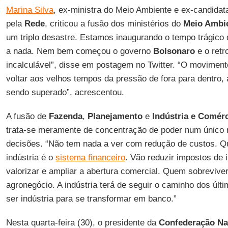
Marina Silva
, ex-ministra do Meio Ambiente e ex-candidat
pela
Rede
, criticou a fusão dos ministérios do
Meio Ambi
um triplo desastre. Estamos inaugurando o tempo trágico
a nada. Nem bem começou o governo
Bolsonaro
e o retr
incalculável”, disse em postagem no Twitter. “O moviment
voltar aos velhos tempos da pressão de fora para dentro,
sendo superado”, acrescentou.
A fusão de
Fazenda
,
Planejamento
e
Indústria e Comér
trata-se meramente de concentração de poder num único m
decisões. “Não tem nada a ver com redução de custos. Q
indústria é o
sistema financeiro
. Vão reduzir impostos de 
valorizar e ampliar a abertura comercial. Quem sobreviver 
agronegócio. A indústria terá de seguir o caminho dos últ
ser indústria para se transformar em banco.”
Nesta quarta-feira (30), o presidente da
Confederação Nac