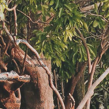
os básicos: soja, madeira,
, além das suas funções
ria que ter a incumbência
 na cabeça desse
o. Ele quer diminuir a função
significativa e quem perde
istro da Economia (
Paulo
 quer é que tenha, por
ndústria e Comércio
.”
s será o da Justiça, que
, o juiz responsável pela