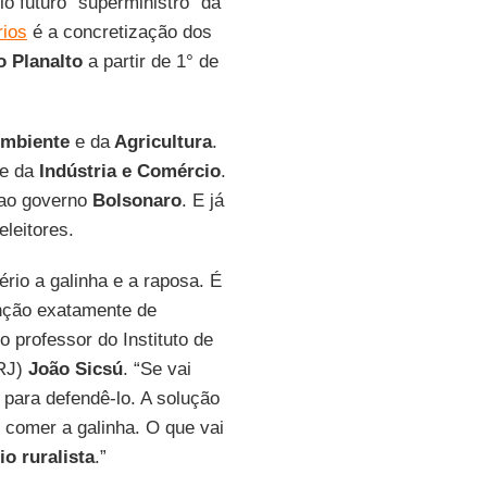
elo futuro “superministro” da
rios
é a concretização dos
o Planalto
a partir de 1° de
Ambiente
e da
Agricultura
.
e da
Indústria e Comércio
.
s ao governo
Bolsonaro
. E já
leitores.
rio a galinha e a raposa. É
nção exatamente de
 o professor do Instituto de
RJ)
João Sicsú
. “Se vai
 para defendê-lo. A solução
i comer a galinha. O que vai
io ruralista
.”