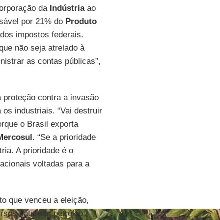
corporação da
Indústria
ao
onsável por 21% do
Produto
dos impostos federais.
ue não seja atrelado à
istrar as contas públicas”,
proteção contra a invasão
os industriais. “Vai destruir
orque o Brasil exporta
Mercosul
. “Se a prioridade
tria. A prioridade é o
acionais voltadas para a
to que venceu a eleição,
rsos naturais, petróleo,