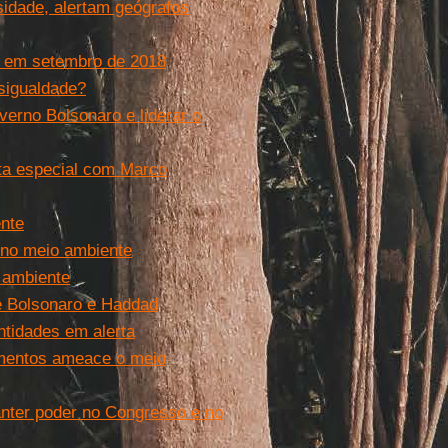
idade, alertam geógrafos
 em setembro de 2018
sigualdade?
overno Bolsonaro e liderar o
sta especial com Marco
ente
 no meio ambiente
o ambiente
e Bolsonaro e Haddad
ntidades em alerta
mentos ameace o meio
manter poder no Congresso e no