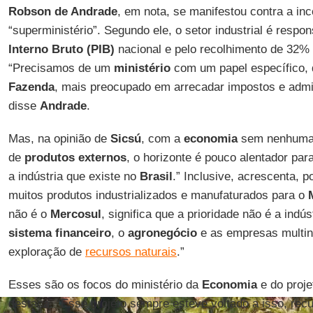
Robson de Andrade
, em nota, se manifestou contra a in
“superministério”. Segundo ele, o setor industrial é resp
Interno Bruto (PIB)
nacional e pelo recolhimento de 32% 
“Precisamos de um
ministério
com um papel específico, q
Fazenda
, mais preocupado em arrecadar impostos e admin
disse
Andrade
.
Mas, na opinião de
Sicsú
, com a
economia
sem nenhuma 
de
produtos externos
, o horizonte é pouco alentador para 
a indústria que existe no
Brasil
.” Inclusive, acrescenta, p
muitos produtos industrializados e manufaturados para o
não é o
Mercosul
, significa que a prioridade não é a indús
sistema financeiro
, o
agronegócio
e as empresas multin
exploração de
recursos naturais
.”
Esses são os focos do ministério da
Economia
e do proje
destaca. “Esse projeto sempre esteve voltado a isso, recu