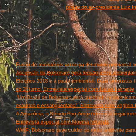
operação
Lava Jato
e pela
prisão do ex-presidente Luiz In
A pasta deve incorporar
Justiça, Segurança Pública, Tr
Controladoria-Geral da União
, além do
Conselho de Con
Financeiras (Coaf
), hoje subordinado ao ministério da F
Leia mais
Fusão de ministérios antecipa desmonte ambiental n
Ascensão de Bolsonaro gera tensão entre ambientali
Eleições 2018 e a pauta ambiental. Duas propostas 
no 2º turno. Entrevista especial com Lucas Ferrante
“Um Brasil de Bolsonaro será quebrado economicame
exaurido e ensanguentado”. Entrevista com Virgínia
A Amazônia, o Sínodo Pan-Amazônico e o negacioni
Entrevista especial com Moema Miranda
WWF: Bolsonaro deve cuidar do meio ambiente para