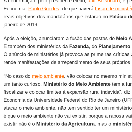
A confirmação, pelo presidente eleito,
Jair Bolsonaro
, e p
Economia,
Paulo Guedes
, de que haverá
fusão de ministé
reais objetivos dos mandatários que estarão no
Palácio d
janeiro de 2019.
Após a eleição, anunciaram a fusão das pastas do
Meio 
E também dos ministérios da
Fazenda
, do
Planejamento
O anúncio de ministérios já provoca as primeiras crítica
rende manifestações de arrependimento de seus próprios e
“No caso do
meio ambiente
, vão colocar no mesmo ministé
um tanto curioso.
Ministério do Meio Ambiente
tem a fu
fiscalizar e colocar limites à expansão rural indevida”, diz
Economia da Universidade Federal do Rio de Janeiro (UF
atacar o meio ambiente, não tem sentido ter um ministério
é que o meio ambiente não vai existir, porque a raposa va
existir não é o
Ministério da Agricultura
, mas o
ministér