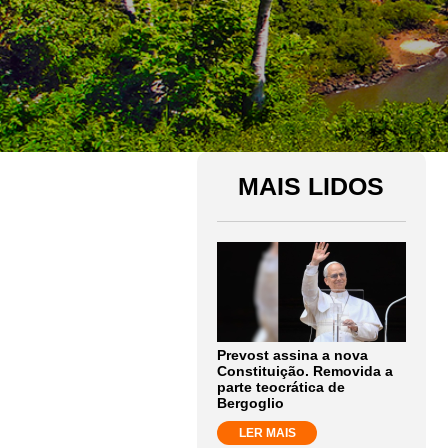
MAIS LIDOS
Prevost assina a nova
Constituição. Removida a
parte teocrática de
Bergoglio
LER MAIS