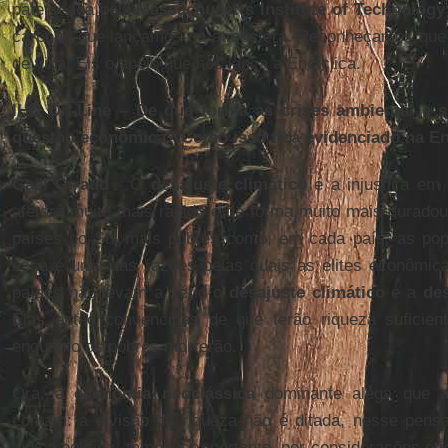
patenteada pelo
Massachusetts Institute of Technology
carbono que lançamos na atmosfera. Reconheçamos que 
de vida. Eis o apelo que nos lança a Encíclica.
IHU On-Line – De que forma as crises ambiental e so
questão econômica? Como isso fica evidenciado na En
Gaël Giraud
- O
desajuste climático
é a injustiça em 
afetará muito mais rápido e de forma muito mais duradou
países do Sul mais pobres como, em cada país, as popu
essa é uma das razões pelas quais as elites econômi
países não levam a sério o
desajuste climático
e a
des
Elas estão convencidas de que terão riqueza suficien
enquanto os pobres morrerão.
Ora, a
economia neoclássica
dominante alega que a
contam: a divisão da riqueza não é ditada, nesse pen
lógica política, tampouco, portanto, por considerações ét