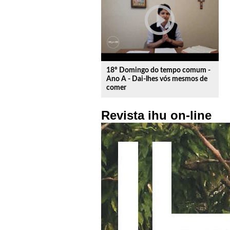
play_circle_outline
18º Domingo do tempo comum -
Ano A - Dai-lhes vós mesmos de
comer
Revista ihu on-line