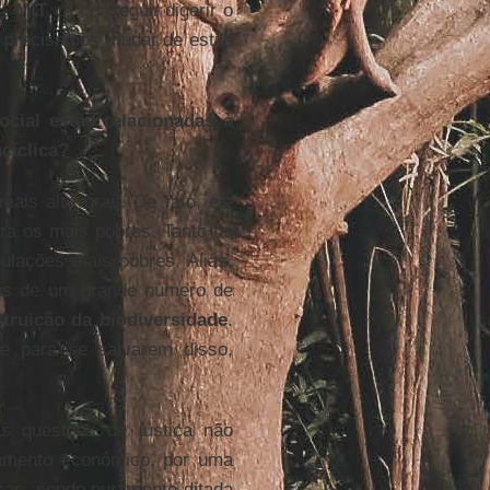
 - MIT
vá conseguir digerir o
precisamos mudar de estilo
cial estão relacionadas à
cíclica?
mais alto grau. De fato, ele
ra os mais pobres. Tanto os
lações mais pobres. Aliás,
cas de um grande número de
truição da
biodiversidade
.
te para se salvarem disso,
s questões de justiça não
samento econômico, por uma
icas, sendo puramente ditada