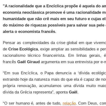
"A racionalidade que a
Encíclica propõe
é aquela do am
economia neoclássica promove é uma racionalidade mo
humanidade que não crê mais em seu futuro e cujas eli
do máximo de riquezas possíveis para salvar sua pel
alerta o economista francês.
Pensar as complexidades da crise global em que vive
de
Crise Ecológica
, exige ampliar as sensibilidades e p
racionalismo técnico financeirista. Em linhas gerais,
francês
Gaël
Giraud
argumenta em sua entrevista por e-
“Em sua Encíclica, o Papa denuncia a ‘dívida ecológic
extraindo hoje da natureza mais do que ela é capaz de n
própria renovação, acumulamos uma dívida muito maio
dívida da Grécia representa”, aponta
Gaël
.
“O ser humano é, antes de tudo,
relação
. Com Deus, com