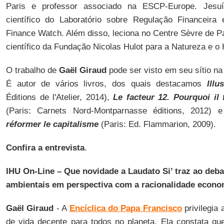
Paris e professor associado na ESCP-Europe. Jesuí
científico do Laboratório sobre Regulação Financeira
Finance Watch. Além disso, leciona no Centre Sèvre de P
científico da Fundação Nicolas Hulot para a Natureza e 
O trabalho de
Gaël Giraud
pode ser visto em seu sítio na
É autor de vários livros, dos quais destacamos
Illu
Éditions de l'Atelier, 2014),
Le facteur 12. Pourquoi il 
(Paris: Carnets Nord-Montparnasse éditions, 2012)
réformer le capitalisme
(Paris: Ed. Flammarion, 2009).
Confira a entrevista
.
IHU On-Line – Que novidade a Laudato Si’ traz ao deba
ambientais em perspectiva com a racionalidade econo
Gaël Giraud
- A
Encíclica do Papa Francisco
privilegia
de vida decente para todos no planeta. Ela constata q