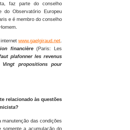
ta, faz parte do conselho
 e do Observatório Europeu
aris e é membro do conselho
o Homem.
 internet
www.gaelgiraud.net
.
sion financière
(Paris: Les
faut plafonner les revenus
 e
Vingt propositions pour
te relacionado às questões
micista?
 a manutenção das condições
ue somente a acumulação do