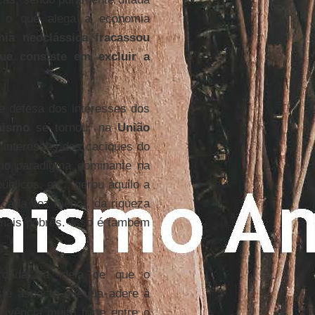
é o que alega a economia
ia neoclássica fracassou
e consiste em excluir a
de defesa dos interesses dos
nismo
se tornou, na
União
 interesses dos caciques do
mo paradigma dominante na
blicos, etc., gerou aquilo a
 cada vez menor, da riqueza
 mais pobres. Isso é também
rçada na ideia de que o
te aspecto que ela adere à
ivência muito forte entre o