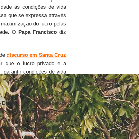
ridade às condições de vida
ssa que se expressa através
a maximização do lucro pelas
dade. O
Papa Francisco
diz
nde
discurso em Santa Cruz
ar que o lucro privado e a
, garantir condições de vida
 na realidade, a teoria do
e
Debreu [2]
, que receberam
que os mercados financeiros
o. Considera também que os
rnalidades” provocadas pela
esajuste
climático
. Nessas