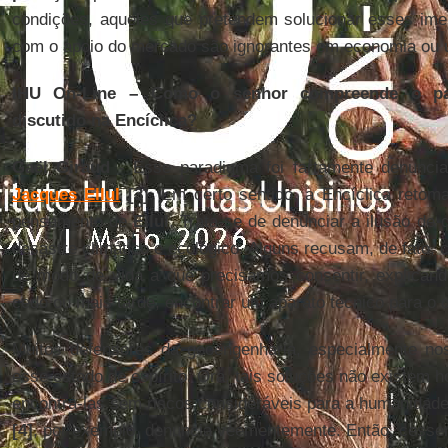
condições, aqueles que pretendem solucionar esses im
com o apoio do mercado são ignorantes em economia ou 
IHU On-Line – Como o senhor compreende o pa
discutido na Encíclica?
Gaël Giraud
- Esse paradigma foi fartamente denunciad
Jacques Ellul
[3]
. Em certo sentido, a Encíclica reto
pensamento de
Ellul
. Trata-se de denunciar a ilusão de 
desastre climático e ecológico. Alguns recusam, de fato, 
de modo de vida a que precisamos consentir, explican
cedo ou mais tarde, encontrar um aparato técnico para o d
Muitos defensores da geoengenharia, especialmente n
esse estado de espírito. Ora, tais soluções não existem h
encontrá-las sem riscos consideráveis para a humanidade
[4]
, por exemplo, denuncia veementemente. Então, cess