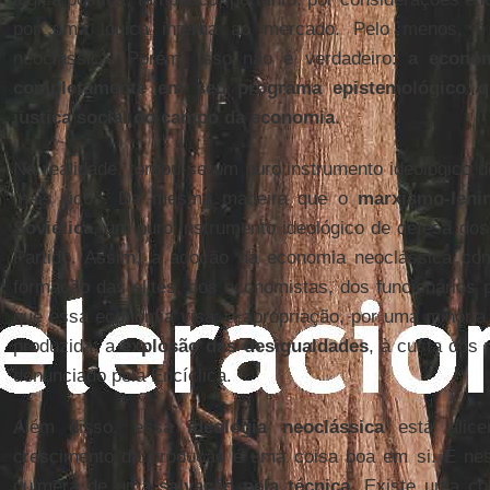
por uma lógica interna ao mercado. Pelo menos, 
neoclássica. Porém, isso não é verdadeiro:
a econom
completamente em seu programa epistemológico qu
justiça social do campo da economia
.
Na realidade, tornou-se um puro instrumento ideológico 
mais ricos. Da mesma maneira que o
marxismo-leni
Soviética
, um puro instrumento ideológico de defesa dos
Partido. Assim, a adoção da economia neoclássica co
formação das elites, dos economistas, dos funcionários pú
que essa economia visa: a apropriação, por uma minoria
produzida; a
explosão das desigualdades
, à custa dos
denunciado pela Encíclica.
Além disso, essa
ideologia neoclássica
está alice
crescimento da produção é uma coisa boa em si. É nes
quimera de uma
salvação pela técnica
. Existe uma con