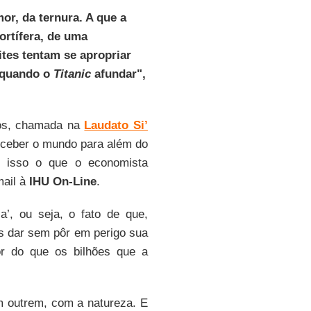
or, da ternura. A que a
rtífera, de uma
tes tentam se apropriar
e quando o
Titanic
afundar",
mos, chamada na
Laudato Si’
erceber o mundo para além do
 é isso o que o economista
mail à
IHU On-Line
.
a’, ou seja, o fato de que,
os dar sem pôr em perigo sua
r do que os bilhões que a
 outrem, com a natureza. E