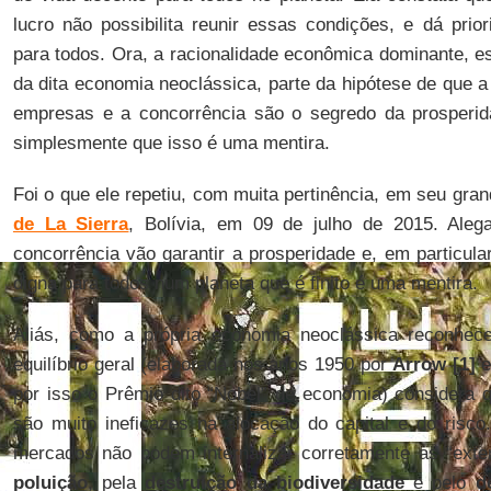
lucro não possibilita reunir essas condições, e dá prio
para todos. Ora, a racionalidade econômica dominante, e
da dita economia neoclássica, parte da hipótese de que 
empresas e a concorrência são o segredo da prosperi
simplesmente que isso é uma mentira.
Foi o que ele repetiu, com muita pertinência, em seu gra
de La Sierra
, Bolívia, em 09 de julho de 2015. Aleg
concorrência vão garantir a prosperidade e, em particular
digna para todos num planeta que é finito é uma mentira.
Aliás, como a própria economia neoclássica reconhece,
equilíbrio geral (elaborada nos anos 1950 por
Arrow [1]
por isso o Prêmio dito “Nobel” de economia) considera 
são muito ineficazes na alocação do capital e do risc
mercados não podem internalizar corretamente as “exte
poluição
, pela
destruição da biodiversidade
e pelo
d