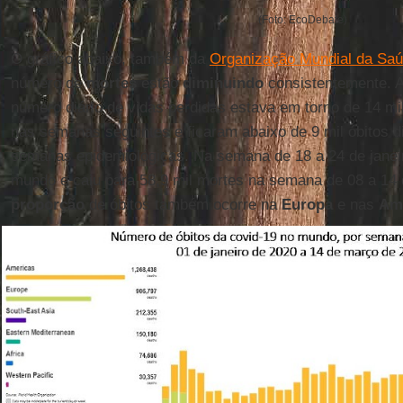
(Foto: EcoDebate)
O gráfico abaixo, também da
Organização Mundial da Sa
número de
mortes
estão
diminuindo
consistentemente. At
número diário de vidas perdidas estava em torno de 14 mil
nas semanas seguintes e ficaram abaixo de 9 mil óbitos d
semanas epidemiológicas. Na semana de 18 a 24 de janei
mundo e caiu para 58,9 mil mortes na semana de 08 a 14
proporção
de óbitos também ocorre na
Europa
e nas
Am