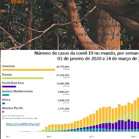
do
Brasil
, o número de
casos
semanais da covid-19
no m
desde o início de janeiro. Na semana de 4 a 10 de janeiro
5,1 milhões de casos da covid-19 no mundo, caiu para m
milhões de casos na semana de 15 a 21 de fevereiro, mas
chegou a 3,1 milhões de casos na semana de 8 a 14 de m
proporção
de casos continua ocorrendo na
Europa
e nas