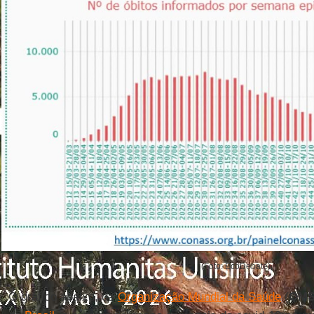
(Foto: EcoDebate)
O gráfico abaixo, da
Organização Mundial da Saúde
(
OM