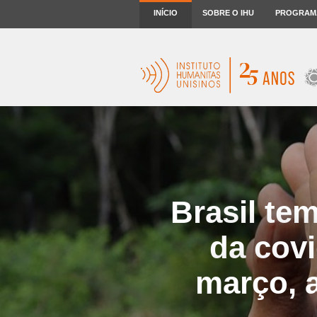
INÍCIO
SOBRE O IHU
PROGRAM
Brasil te
da covi
março, a