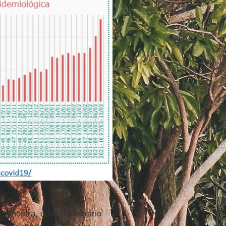
S
), mostra, que ao contrário