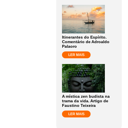
Itinerantes do Espírito.
Comentário de Adroaldo
Palaoro
LER MAIS
A mística zen budista na
trama da vida. Artigo de
Faustino Teixeira
LER MAIS