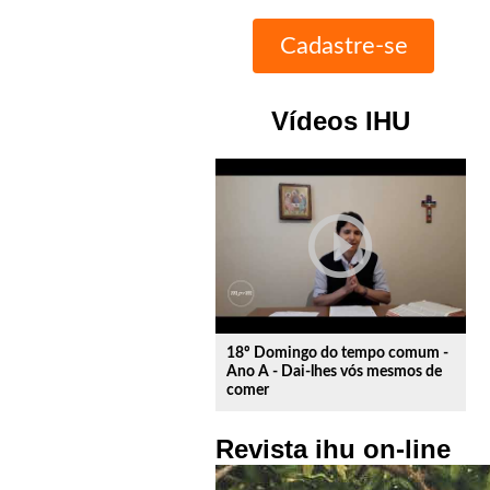
Vídeos IHU
play_circle_outline
18º Domingo do tempo comum -
Ano A - Dai-lhes vós mesmos de
comer
Revista ihu on-line