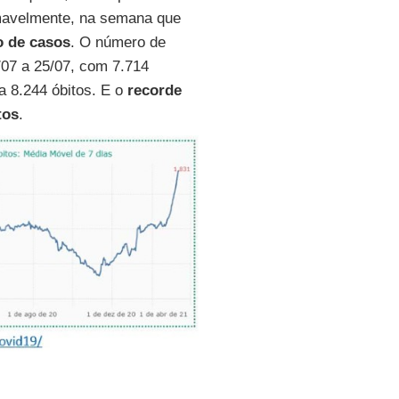
imavelmente, na semana que
o de
casos
. O número de
07 a 25/07, com 7.714
a 8.244 óbitos. E o
recorde
tos
.