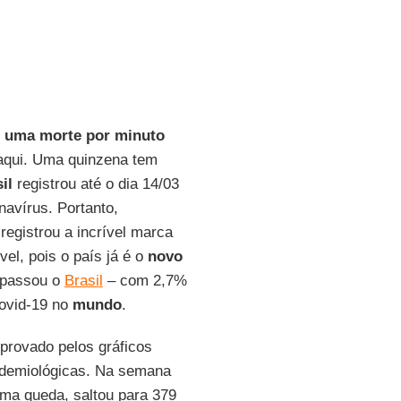
 uma morte por minuto
 aqui. Uma quinzena tem
il
registrou até o dia 14/03
avírus. Portanto,
registrou a incrível marca
vel, pois o país já é o
novo
 passou o
Brasil
– com 2,7%
covid-19 no
mundo
.
provado pelos gráficos
demiológicas. Na semana
uma queda, saltou para 379