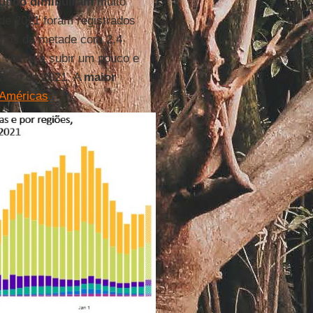
undo
diminuíram
muito
 de 2021 foram registrados
enos da metade com 2,4
 voltou a subir um pouco e
arço de 2021. A
maior
Américas
.