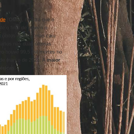
úde
(
OMS
), mostra que o
é o final de janeiro o
 óbitos diários, mas caiu
iários nas duas últimas
ro houve 99,5 mil mortes no
 de março de 2021. A
maior
éricas
.