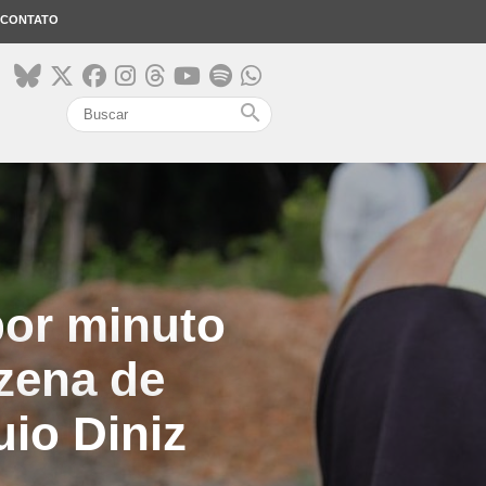
CONTATO
search
por minuto
nzena de
uio Diniz