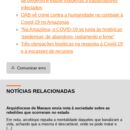
de oxigênio e expõe indígenas a trabalhadores
infectados
OAB vê crime contra a humanidade no combate à
Covid-19 no Amazonas
“Na Amazônia, o COVID-19 se junta às históricas
‘epidemias’ de abandono, isolamento e fome”
Três obrigações bioéticas na resposta à Covid-19
e à escassez de recursos
⚠️
Comunicar erro
NOTÍCIAS RELACIONADAS
Arquidiocese de Manaus envia nota à sociedade sobre as
rebeliões que ocorreram no estado
Em nota, arcebispo repudia a mentalidade daqueles que banalizam a
vida, achando que a mesma é descartável, onde se pode matar e
[...]