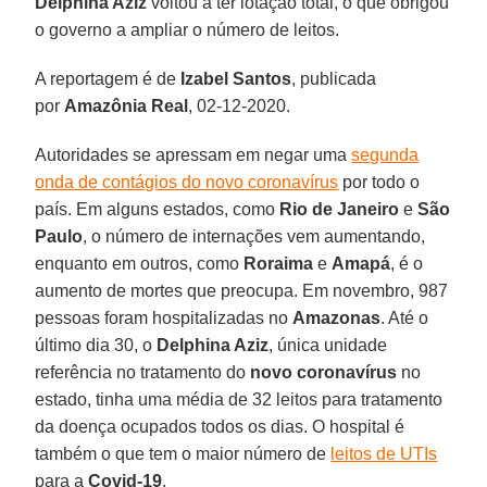
Delphina Aziz
voltou a ter lotação total, o que obrigou
o governo a ampliar o número de leitos.
A reportagem é de
Izabel
Santos
, publicada
por
Amazônia
Real
, 02-12-2020.
Autoridades se apressam em negar uma
segunda
onda de contágios do novo coronavírus
por todo o
país. Em alguns estados, como
Rio de Janeiro
e
São
Paulo
, o número de internações vem aumentando,
enquanto em outros, como
Roraima
e
Amapá
, é o
aumento de mortes que preocupa. Em novembro, 987
pessoas foram hospitalizadas no
Amazonas
. Até o
último dia 30, o
Delphina Aziz
, única unidade
referência no tratamento do
novo
coronavírus
no
estado, tinha uma média de 32 leitos para tratamento
da doença ocupados todos os dias. O hospital é
também o que tem o maior número de
leitos de UTIs
para a
Covid-19
.