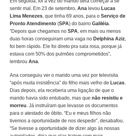
Em seguida, foi a vez do marido dela começar a se
sentir mal. Em 23 de setembro,
Ana
levou
Lucas
Lima Menezes
, que tinha 69 anos, para o
Serviço de
Pronto Atendimento
(
SPA
) do bairro
Galiléia
.
“Depois que chegamos no
SPA
, em mais ou menos
duas horas conseguiram uma vaga no
Delphina
Aziz
,
foi bem rápido. Ele foi direto pra sala rosa, porque já
estava com 50% dos pulmões comprometidos”,
lembrou
Ana
.
Ana conseguiu ver o marido uma vez por televisita
“após muita insistência” do filho mais velho de
Lucas
.
Dias depois, ela receberia uma ligação de que o
marido havia sido entubado, mas que
não resistiu e
morreu
. Já instruíram que levasse os documentos
para o atestado de óbito. “Eu e meus filhos não
tivemos a oportunidade de nos despedir”, desabafou.
“Se tivesse a oportunidade de dizer algo às nossas
autoridades, diria que elas tratem com mais