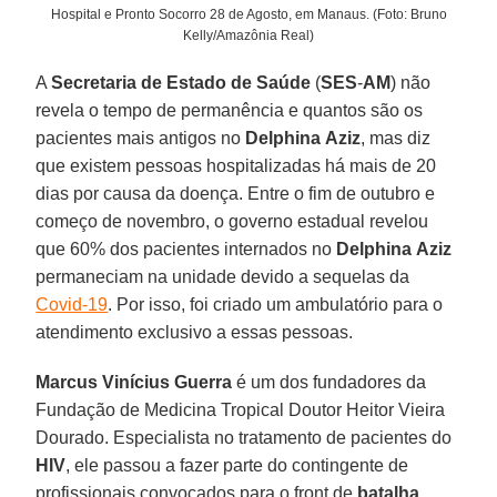
Hospital e Pronto Socorro 28 de Agosto, em Manaus. (Foto: Bruno
Kelly/Amazônia Real)
A
Secretaria de Estado de Saúde
(
SES
-
AM
) não
revela o tempo de permanência e quantos são os
pacientes mais antigos no
Delphina
Aziz
, mas diz
que existem pessoas hospitalizadas há mais de 20
dias por causa da doença. Entre o fim de outubro e
começo de novembro, o governo estadual revelou
que 60% dos pacientes internados no
Delphina
Aziz
permaneciam na unidade devido a sequelas da
Covid-19
. Por isso, foi criado um ambulatório para o
atendimento exclusivo a essas pessoas.
Marcus Vinícius
Guerra
é um dos fundadores da
Fundação de Medicina Tropical Doutor Heitor Vieira
Dourado. Especialista no tratamento de pacientes do
HIV
, ele passou a fazer parte do contingente de
profissionais convocados para o front de
batalha