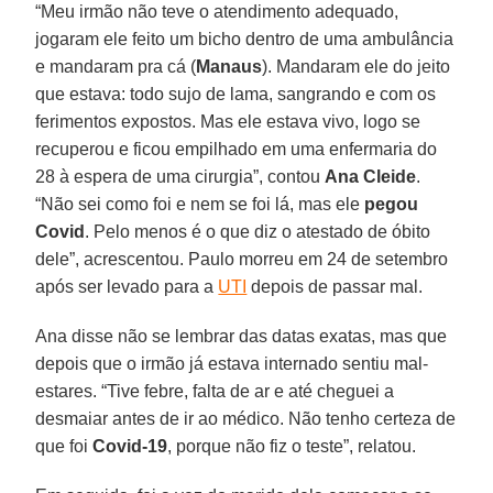
“Meu irmão não teve o atendimento adequado,
jogaram ele feito um bicho dentro de uma ambulância
e mandaram pra cá (
Manaus
). Mandaram ele do jeito
que estava: todo sujo de lama, sangrando e com os
ferimentos expostos. Mas ele estava vivo, logo se
recuperou e ficou empilhado em uma enfermaria do
28 à espera de uma cirurgia”, contou
Ana
Cleide
.
“Não sei como foi e nem se foi lá, mas ele
pegou
Covid
. Pelo menos é o que diz o atestado de óbito
dele”, acrescentou. Paulo morreu em 24 de setembro
após ser levado para a
UTI
depois de passar mal.
Ana disse não se lembrar das datas exatas, mas que
depois que o irmão já estava internado sentiu mal-
estares. “Tive febre, falta de ar e até cheguei a
desmaiar antes de ir ao médico. Não tenho certeza de
que foi
Covid-19
, porque não fiz o teste”, relatou.