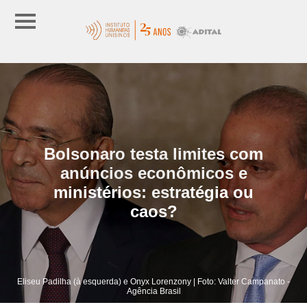
Bolsonaro testa limites com
anúncios econômicos e
ministérios: estratégia ou
caos?
Eliseu Padilha (à esquerda) e Onyx Lorenzony | Foto: Valter Campanato -
Agência Brasil