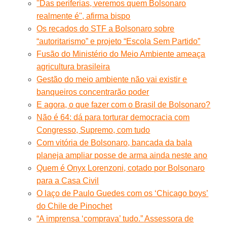
''Das periferias, veremos quem Bolsonaro
realmente é'', afirma bispo
Os recados do STF a Bolsonaro sobre
“autoritarismo” e projeto “Escola Sem Partido”
Fusão do Ministério do Meio Ambiente ameaça
agricultura brasileira
Gestão do meio ambiente não vai existir e
banqueiros concentrarão poder
E agora, o que fazer com o Brasil de Bolsonaro?
Não é 64: dá para torturar democracia com
Congresso, Supremo, com tudo
Com vitória de Bolsonaro, bancada da bala
planeja ampliar posse de arma ainda neste ano
Quem é Onyx Lorenzoni, cotado por Bolsonaro
para a Casa Civil
O laço de Paulo Guedes com os ‘Chicago boys’
do Chile de Pinochet
“A imprensa ‘comprava’ tudo.” Assessora de