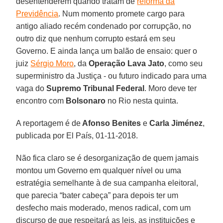
desentenderem quando tratam de
reforma da
Previdência
. Num momento promete cargo para
antigo aliado recém condenado por corrupção, no
outro diz que nenhum corrupto estará em seu
Governo. E ainda lança um balão de ensaio: quer o
juiz
Sérgio Moro
, da
Operação Lava Jato
, como seu
superministro da Justiça - ou futuro indicado para uma
vaga do
Supremo Tribunal Federal
. Moro deve ter
encontro com
Bolsonaro
no Rio nesta quinta.
A reportagem é de
Afonso Benites
e
Carla Jiménez
,
publicada por El País, 01-11-2018.
Não fica claro se é desorganização de quem jamais
montou um Governo em qualquer nível ou uma
estratégia semelhante à de sua campanha eleitoral,
que parecia “bater cabeça” para depois ter um
desfecho mais moderado, menos radical, com um
discurso de que respeitará as leis, as instituições e