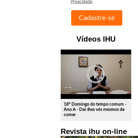
Privacidade
.
Vídeos IHU
play_circle_outline
18º Domingo do tempo comum -
Ano A - Dai-lhes vós mesmos de
comer
Revista ihu on-line