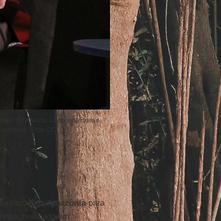
livro 'Reviravolta. Como indivíduos e
Jurvetson / Flickr CC
ofundezas da
Amazônia
para
 anos, realizada em