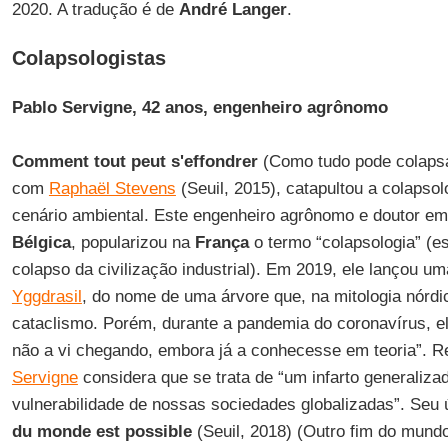
2020. A tradução é de
André Langer
.
Colapsologistas
Pablo Servigne, 42 anos, engenheiro agrônomo
Comment tout peut s'effondrer
(Como tudo pode colapsar
com
Raphaël Stevens
(Seuil, 2015), catapultou a colapso
cenário ambiental. Este engenheiro agrônomo e doutor em
Bélgica
, popularizou na
França
o termo “colapsologia” (es
colapso da civilização industrial). Em 2019, ele lançou uma
Yggdrasil
, do nome de uma árvore que, na mitologia nórdi
cataclismo. Porém, durante a pandemia do coronavírus, el
não a vi chegando, embora já a conhecesse em teoria”. R
Servigne
considera que se trata de “um infarto generaliz
vulnerabilidade de nossas sociedades globalizadas”. Seu ú
du monde est possible
(Seuil, 2018) (Outro fim do mundo 