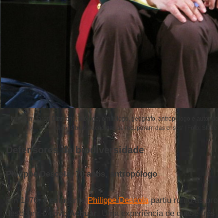
Imagem: Jared Diamond, biólogo, ornitólogo, geógrafo, antropólogo e autor do 
nações bem-sucedidas se recuperam das crises' | Foto: Steve 
Defensores da biodiversidade
Philippe Descola, 70 anos, antropólogo
Em 1976, o estudante
Philippe Descola
partiu rumo às pr
descobrir o povo
Achuar
. Uma experiência de quase três