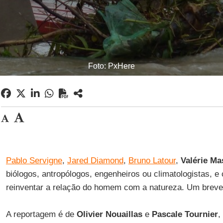
Foto: PxHere
Pablo Servigne
,
Jared Diamond
,
Bruno Latour
,
Valérie M
biólogos, antropólogos, engenheiros ou climatologistas, e
reinventar a relação do homem com a natureza. Um breve
A reportagem é de
Olivier Nouaillas
e
Pascale Tournier
,