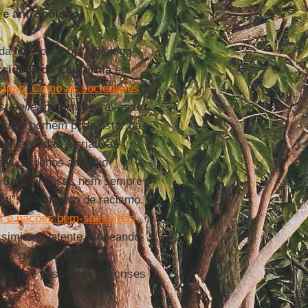
 e antropólogo
da “colapsologia”. Biólogo
sidade da Califórnia
em
lapso. Como as sociedades
st-seller
mundial: através do
 que o homem pode estar na
s avançadas e criativas
ara os danos ao meio
o. Suas análises nem sempre
al”, até mesmo de racismo.
os e nações bem-sucedidas
ssimismo latente. Baseando-
do legado do
General
ades que passaram por crises