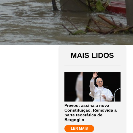
MAIS LIDOS
Prevost assina a nova
Constituição. Removida a
parte teocrática de
Bergoglio
LER MAIS