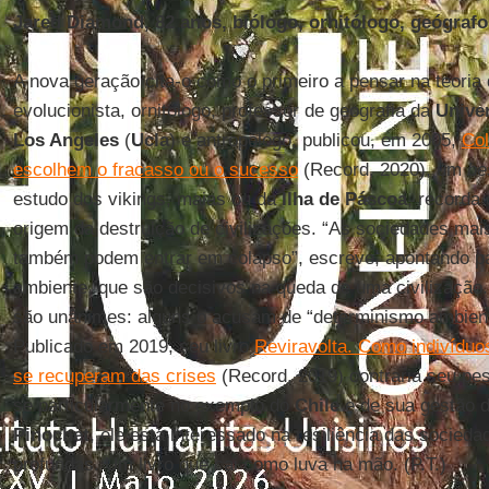
Jared Diamond, 82 anos, biólogo, ornitólogo, geógrafo
A nova geração cita-o como o primeiro a pensar na teoria 
evolucionista, ornitólogo, professor de geografia da
Univer
Los Angeles
(
Ucla
) e antropólogo, publicou, em 2005,
Co
escolhem o fracasso ou o sucesso
(Record, 2020), um
be
estudo dos vikings, maias ou da
Ilha de Páscoa
, recorda
origem da destruição de civilizações. “As sociedades mai
também podem entrar em colapso”, escreve, apontando p
ambiente, que são decisivos na queda de uma civilizaçã
são unânimes: alguns o acusam de “determinismo ambient
Publicado em 2019, seu livro
Reviravolta. Como indivídu
se recuperam das crises
(Record, 2019) contraria seu pe
se particularmente no exemplo do
Chile
e de sua gestão 
Pinochet
, ele está interessado na resiliência das socied
profundas. Um livro que cai como luva na mão. (P.T.)